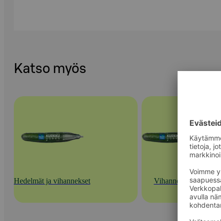
Katso myös
Hedelmät ja vihannekset
Vihannekset