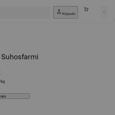
Kirjaudu
g Suhosfarmi
€
€/kg
stapa