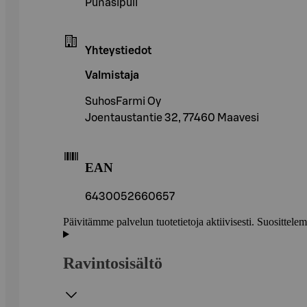
Punasipuli
Yhteystiedot
Valmistaja
SuhosFarmi Oy
Joentaustantie 32, 77460 Maavesi
EAN
6430052660657
Päivitämme palvelun tuotetietoja aktiivisesti. Suositte
Ravintosisältö