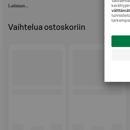
Ladataan...
Vaihtelua ostoskoriin
Ohita listaus