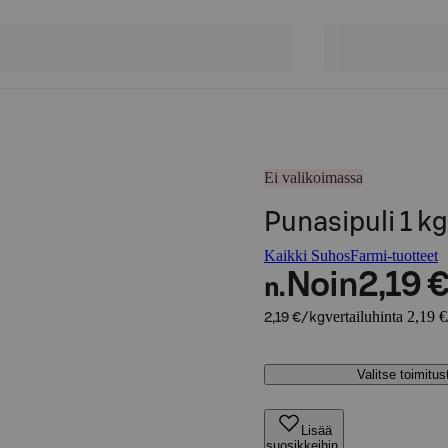
Ei valikoimassa
Punasipuli 1 k
Kaikki SuhosFarmi-tuotteet
Noin
2,19 
n.
vertailuhinta 2,19 
2,19 €/kg
Valitse toimitu
Lisää
suosikkeihin,