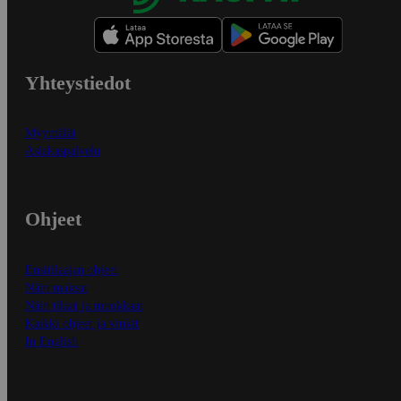
Yhteystiedot
Myymälät
Asiakaspalvelu
Ohjeet
Ensitilaajan ohjeet
Näin maksat
Näin tilaat ja muokkaat
Kaikki ohjeet ja vinkit
In English