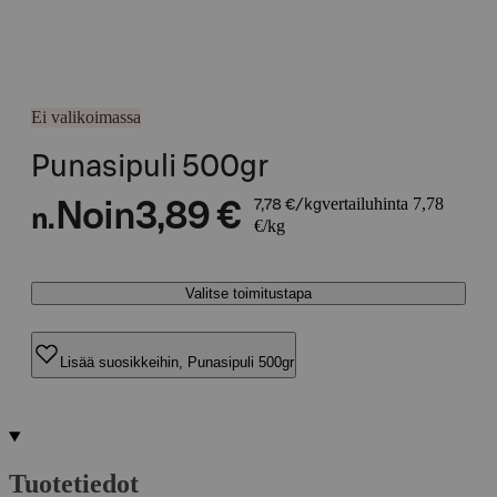
Ei valikoimassa
Punasipuli 500gr
vertailuhinta 7,78
Noin
3,89 €
7,78 €/kg
n.
€/kg
Valitse toimitustapa
Lisää suosikkeihin, Punasipuli 500gr
Tuotetiedot