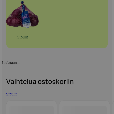
Sipulit
Ladataan...
Vaihtelua ostoskoriin
Sipulit
Ohita listaus