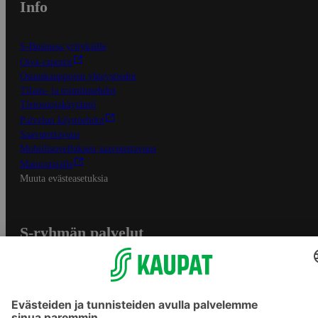
Info
S-Business yrityksille
Oiva-raportit
Osuuskauppojen yhteystiedot
Tilaus- ja toimitusehdot
Tietosuojakäytäntö
Palvelun käyttöehdot
Saavutettavuus
Mobiilisovelluksen saavutettavuus
Mainostajalle
Muuta evästeasetuksia
S-ryhmän palvelut
S-ryhmä
Asiakasomistajuus
Yhteishyvä Ruoka -sovellus