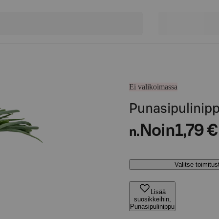
Ei valikoimassa
Punasipulinip
Noin
1,79 €
n.
Valitse toimitu
Lisää
suosikkeihin,
Punasipulinippu