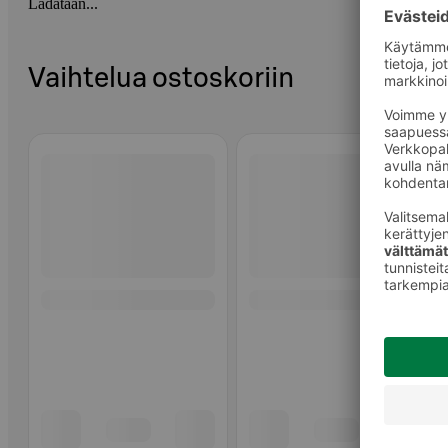
Ladataan...
Vaihtelua ostoskoriin
Ohita listaus