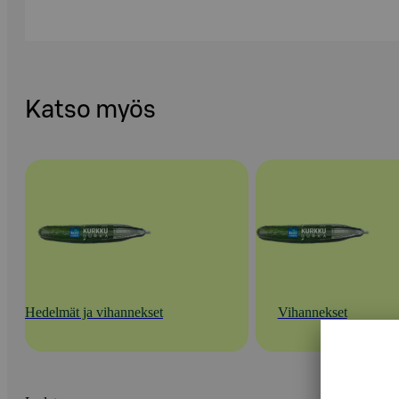
Katso myös
Hedelmät ja vihannekset
Vihannekset