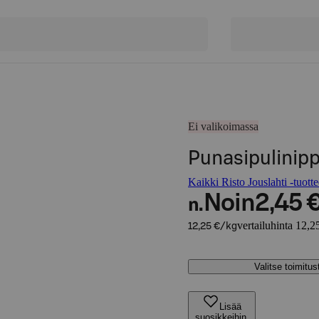
Ei valikoimassa
Punasipulinip
Kaikki Risto Jouslahti -tuotte
Noin
2,45 
n.
vertailuhinta 12,2
12,25 €/kg
Valitse toimitu
Lisää
suosikkeihin,