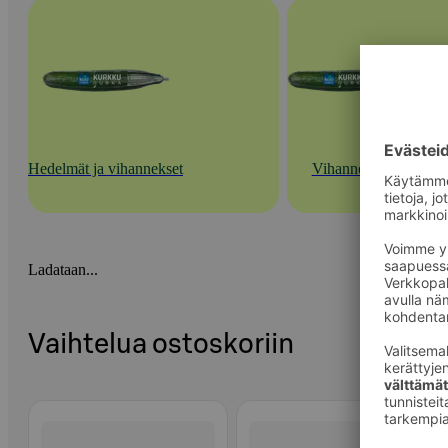
Hedelmät ja vihannekset
Vihannekset
Ladataan...
Vaihtelua ostoskoriin
Ohita listaus