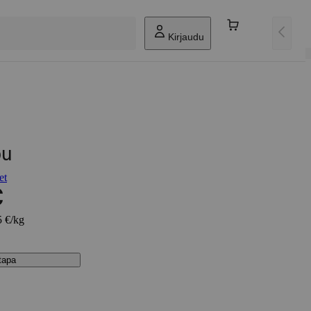
Kirjaudu
pu
et
€
5 €/kg
stapa