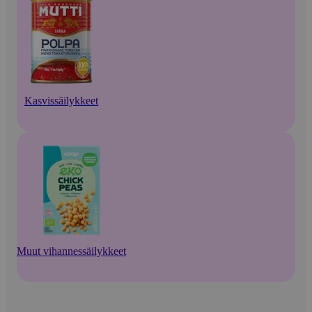
Kasvissäilykkeet
Muut vihannessäilykkeet