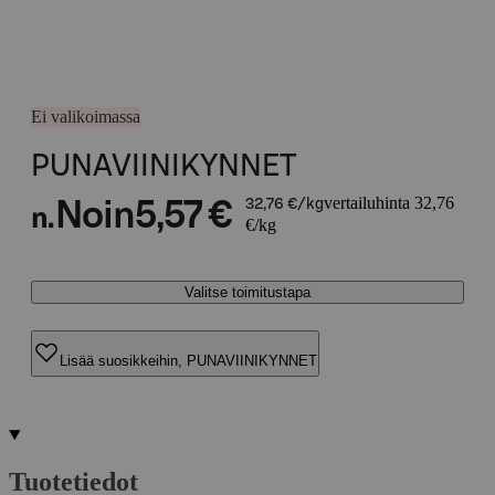
Ei valikoimassa
PUNAVIINIKYNNET
vertailuhinta 32,76
Noin
5,57 €
32,76 €/kg
n.
€/kg
Valitse toimitustapa
Lisää suosikkeihin, PUNAVIINIKYNNET
Tuotetiedot