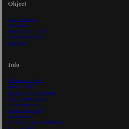
Ohjeet
Ensitilaajan ohjeet
Näin maksat
Näin tilaat ja muokkaat
Kaikki ohjeet ja vinkit
In English
Info
S-Business yrityksille
Oiva-raportit
Osuuskauppojen yhteystiedot
Tilaus- ja toimitusehdot
Tietosuojakäytäntö
Palvelun käyttöehdot
Saavutettavuus
Mobiilisovelluksen saavutettavuus
Mainostajalle