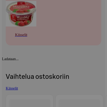
Kiisselit
Ladataan...
Vaihtelua ostoskoriin
Kiisselit
Ohita listaus