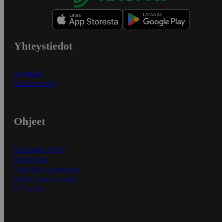
Yhteystiedot
Myymälät
Asiakaspalvelu
Ohjeet
Ensitilaajan ohjeet
Näin maksat
Näin tilaat ja muokkaat
Kaikki ohjeet ja vinkit
In English