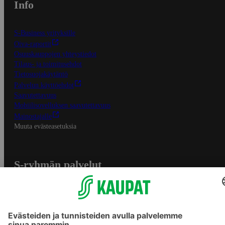
Info
S-Business yrityksille
Oiva-raportit
Osuuskauppojen yhteystiedot
Tilaus- ja toimitusehdot
Tietosuojakäytäntö
Palvelun käyttöehdot
Saavutettavuus
Mobiilisovelluksen saavutettavuus
Mainostajalle
Muuta evästeasetuksia
S-ryhmän palvelut
S-ryhmä
Asiakasomistajuus
Yhteishyvä Ruoka -sovellus