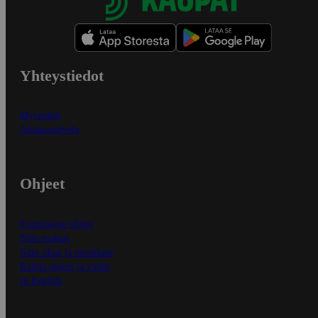
Yhteystiedot
Myymälät
Asiakaspalvelu
Ohjeet
Ensitilaajan ohjeet
Näin maksat
Näin tilaat ja muokkaat
Kaikki ohjeet ja vinkit
In English