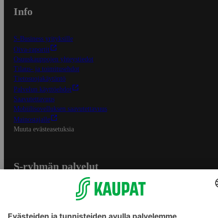
Info
S-Business yrityksille
Oiva-raportit
Osuuskauppojen yhteystiedot
Tilaus- ja toimitusehdot
Tietosuojakäytäntö
Palvelun käyttöehdot
Saavutettavuus
Mobiilisovelluksen saavutettavuus
Mainostajalle
Muuta evästeasetuksia
S-ryhmän palvelut
S-ryhmä
Asiakasomistajuus
Yhteishyvä Ruoka -sovellus