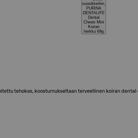
suosikkeihin,
PURINA
DENTALIFE
Dental
Chews Mini
Koiran
herkku 69g
koitettu tehokas, koostumukseltaan terveellinen koiran denta