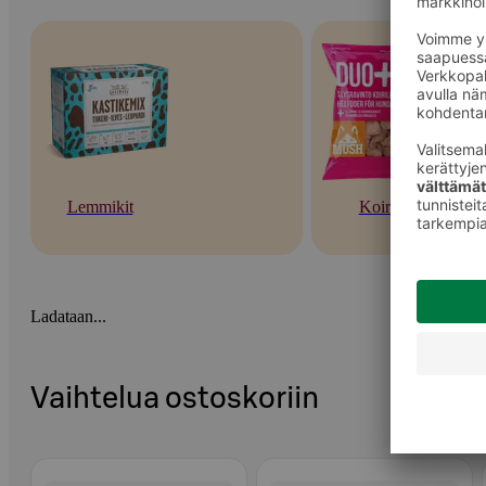
Lemmikit
Koirat
Ladataan...
Vaihtelua ostoskoriin
Ohita listaus