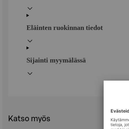
Eläinten ruokinnan tiedot
Sijainti myymälässä
Katso myös