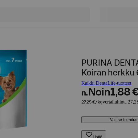
PURINA DENTA
Koiran herkku
Kaikki DentaLife-tuotteet
Noin
1,88 
n.
vertailuhinta 27,2
27,25 €/kg
Valitse toimitu
Lisää