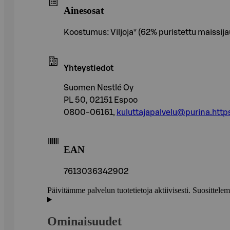
Ainesosat
Koostumus: Viljoja* (62% puristettu maissijauh
Yhteystiedot
Suomen Nestlé Oy
PL 50, 02151 Espoo
0800-06161,
kuluttajapalvelu@purina.http
EAN
7613036342902
Päivitämme palvelun tuotetietoja aktiivisesti. Suositte
Ominaisuudet