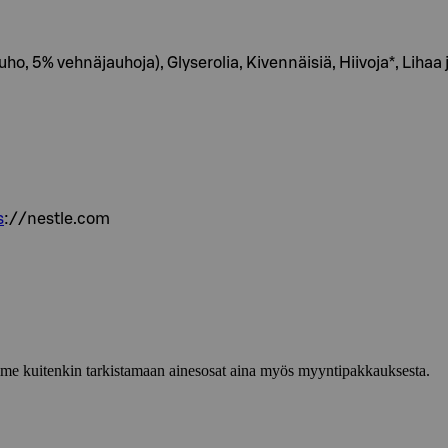
o, 5% vehnäjauhoja), Glyserolia, Kivennäisiä, Hiivoja*, Lihaa ja
s
://nestle.com
lemme kuitenkin tarkistamaan ainesosat aina myös myyntipakkauksesta.