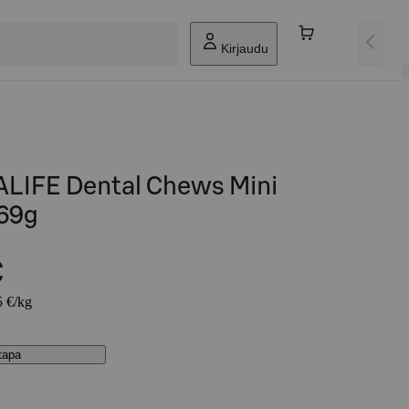
Kirjaudu
LIFE Dental Chews Mini
 69g
€
5 €/kg
stapa