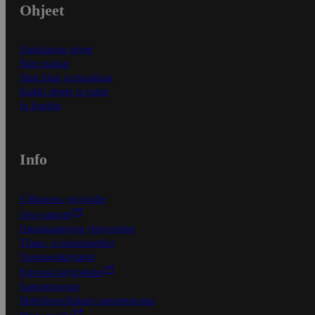
Ohjeet
Ensitilaajan ohjeet
Näin maksat
Näin tilaat ja muokkaat
Kaikki ohjeet ja vinkit
In English
Info
S-Business yrityksille
Oiva-raportit
Osuuskauppojen yhteystiedot
Tilaus- ja toimitusehdot
Tietosuojakäytäntö
Palvelun käyttöehdot
Saavutettavuus
Mobiilisovelluksen saavutettavuus