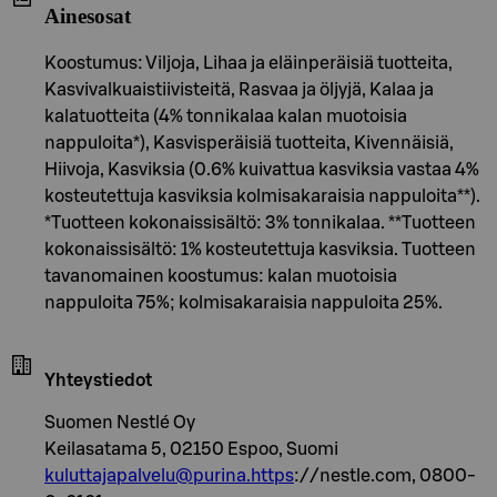
Ainesosat
Koostumus: Viljoja, Lihaa ja eläinperäisiä tuotteita,
Kasvivalkuaistiivisteitä, Rasvaa ja öljyjä, Kalaa ja
kalatuotteita (4% tonnikalaa kalan muotoisia
nappuloita*), Kasvisperäisiä tuotteita, Kivennäisiä,
Hiivoja, Kasviksia (0.6% kuivattua kasviksia vastaa 4%
kosteutettuja kasviksia kolmisakaraisia nappuloita**).
*Tuotteen kokonaissisältö: 3% tonnikalaa. **Tuotteen
kokonaissisältö: 1% kosteutettuja kasviksia. Tuotteen
tavanomainen koostumus: kalan muotoisia
nappuloita 75%; kolmisakaraisia nappuloita 25%.
Yhteystiedot
Suomen Nestlé Oy
Keilasatama 5, 02150 Espoo, Suomi
kuluttajapalvelu@purina.https
://nestle.com, 0800-