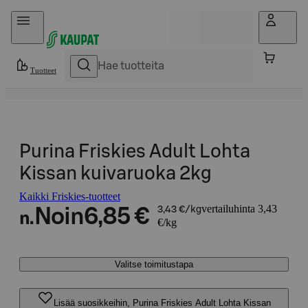
Hyppää sisältöön
Tuotteet
Purina Friskies Adult Lohta
Kissan kuivaruoka 2kg
Kaikki Friskies-tuotteet
vertailuhinta 3,43
Noin
6,85 €
3,43 €/kg
n.
€/kg
Valitse toimitustapa
Lisää suosikkeihin, Purina Friskies Adult Lohta Kissan