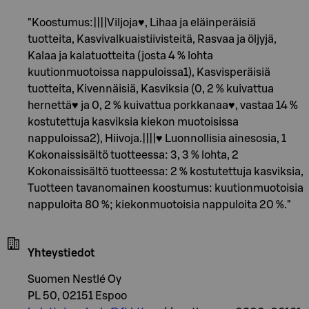
"Koostumus:||||Viljoja♥, Lihaa ja eläinperäisiä
tuotteita, Kasvivalkuaistiivisteitä, Rasvaa ja öljyjä,
Kalaa ja kalatuotteita (josta 4 % lohta
kuutionmuotoissa nappuloissa1), Kasvisperäisiä
tuotteita, Kivennäisiä, Kasviksia (0, 2 % kuivattua
hernettä♥ ja 0, 2 % kuivattua porkkanaa♥, vastaa 14 %
kostutettuja kasviksia kiekon muotoisissa
nappuloissa2), Hiivoja.||||♥ Luonnollisia ainesosia, 1
Kokonaissisältö tuotteessa: 3, 3 % lohta, 2
Kokonaissisältö tuotteessa: 2 % kostutettuja kasviksia,
Tuotteen tavanomainen koostumus: kuutionmuotoisia
nappuloita 80 %; kiekonmuotoisia nappuloita 20 %."
Yhteystiedot
Suomen Nestlé Oy
PL 50, 02151 Espoo