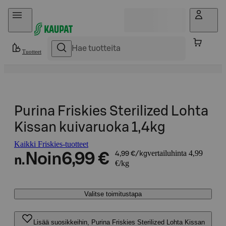
Hyppää sisältöön
Tuotteet
Purina Friskies Sterilized Lohta
Kissan kuivaruoka 1,4kg
Kaikki Friskies-tuotteet
vertailuhinta 4,99
Noin
6,99 €
4,99 €/kg
n.
€/kg
Valitse toimitustapa
Lisää suosikkeihin, Purina Friskies Sterilized Lohta Kissan