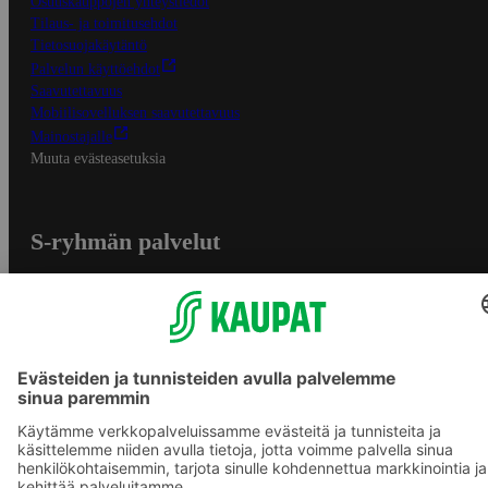
Osuuskauppojen yhteystiedot
Tilaus- ja toimitusehdot
Tietosuojakäytäntö
Palvelun käyttöehdot
Saavutettavuus
Mobiilisovelluksen saavutettavuus
Mainostajalle
Muuta evästeasetuksia
S-ryhmän palvelut
S-ryhmä
Asiakasomistajuus
Yhteishyvä Ruoka -sovellus
S-ostoslista -sovellus
Prisma.fi
Sokos.fi
S-Pankki
Yhteishyvä