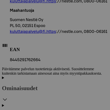
kuluttajapalvelu@fi.https
://nestle.com, 0800-06161
Maahantuoja
Suomen Nestlé Oy
PL 50, 02151 Espoo
kuluttajapalvelu@fi.https
://nestle.com, 0800-06161
EAN
8445291762664
Päivitämme palvelun tuotetietoja aktiivisesti. Suosittelemme
kuitenkin tarkistamaan ainesosat aina myös myyntipakkauksesta.
Ominaisuudet