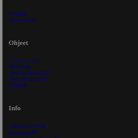
Myymälät
Asiakaspalvelu
Ohjeet
Ensitilaajan ohjeet
Näin maksat
Näin tilaat ja muokkaat
Kaikki ohjeet ja vinkit
In English
Info
S-Business yrityksille
Oiva-raportit