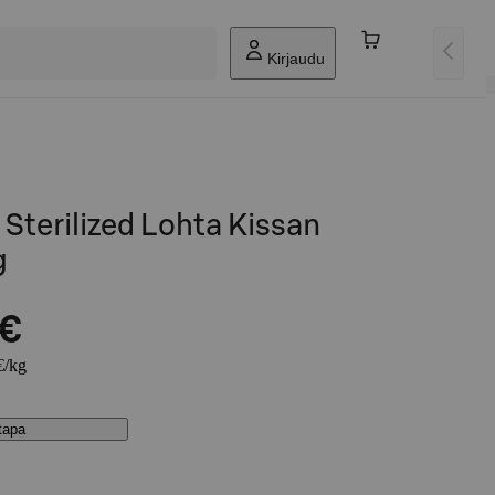
Kirjaudu
 Sterilized Lohta Kissan
g
 €
€/kg
stapa