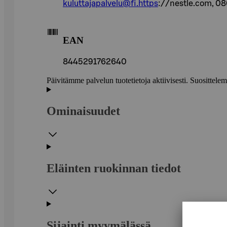
kuluttajapalvelu@fi.https
://nestle.com, 0
EAN
8445291762640
Päivitämme palvelun tuotetietoja aktiivisesti. Suositte
Ominaisuudet
Eläinten ruokinnan tiedot
Sijainti myymälässä