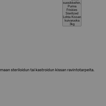
suosikkeihin,
Purina
Friskies
Sterilized
Lohta Kissan
kuivaruoka
3kg
aamaan steriloidun tai kastroidun kissan ravintotarpeita.