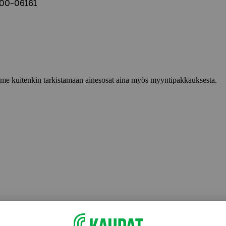
800-06161
lemme kuitenkin tarkistamaan ainesosat aina myös myyntipakkauksesta.