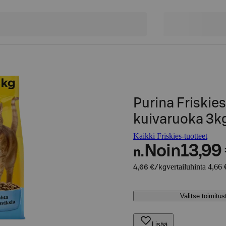
Purina Friskies
kuivaruoka 3k
Kaikki Friskies-tuotteet
Noin
13,99
n.
vertailuhinta 4,66 
4,66 €/kg
Valitse toimitu
Lisää