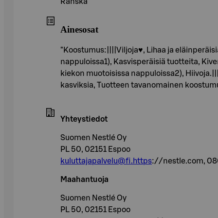
Ranska
Ainesosat
"Koostumus:||||Viljoja♥, Lihaa ja eläinperäisi
nappuloissa1), Kasvisperäisiä tuotteita, Kive
kiekon muotoisissa nappuloissa2), Hiivoja.|||
kasviksia, Tuotteen tavanomainen koostumu
Yhteystiedot
Suomen Nestlé Oy
PL 50, 02151 Espoo
kuluttajapalvelu@fi.https
://nestle.com, 0
Maahantuoja
Suomen Nestlé Oy
PL 50, 02151 Espoo