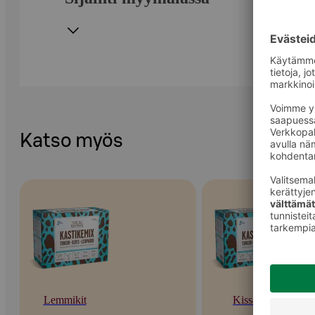
Katso myös
Lemmikit
Kissat