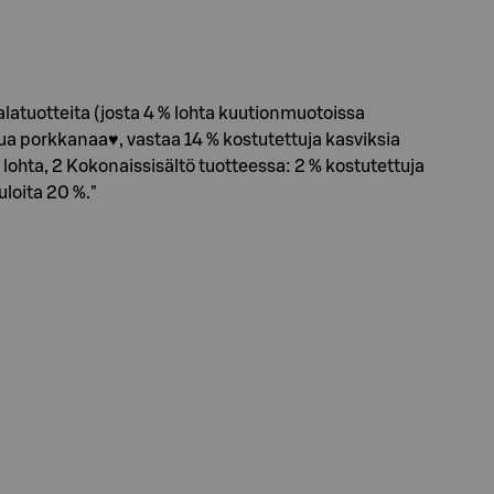
 kalatuotteita (josta 4 % lohta kuutionmuotoissa
ttua porkkanaa♥, vastaa 14 % kostutettuja kasviksia
 lohta, 2 Kokonaissisältö tuotteessa: 2 % kostutettuja
loita 20 %."