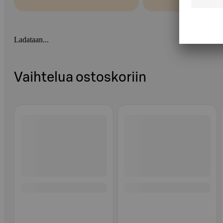
Ladataan...
Vaihtelua ostoskoriin
Ohita listaus