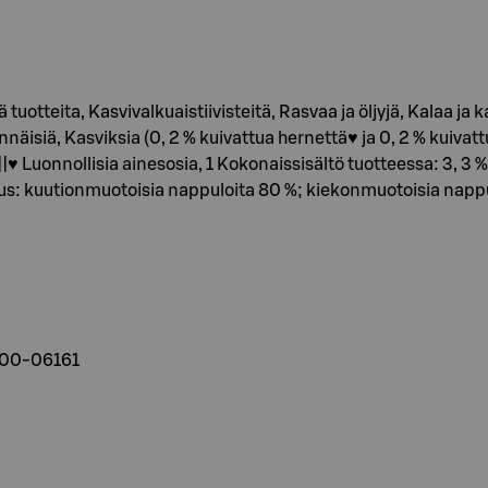
ä tuotteita, Kasvivalkuaistiivisteitä, Rasvaa ja öljyjä, Kalaa ja
nnäisiä, Kasviksia (0, 2 % kuivattua hernettä♥ ja 0, 2 % kuiva
|♥ Luonnollisia ainesosia, 1 Kokonaissisältö tuotteessa: 3, 3 %
s: kuutionmuotoisia nappuloita 80 %; kiekonmuotoisia nappu
800-06161