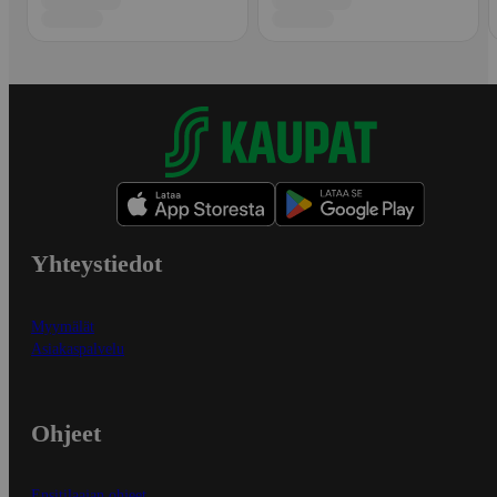
Yhteystiedot
Myymälät
Asiakaspalvelu
Ohjeet
Ensitilaajan ohjeet