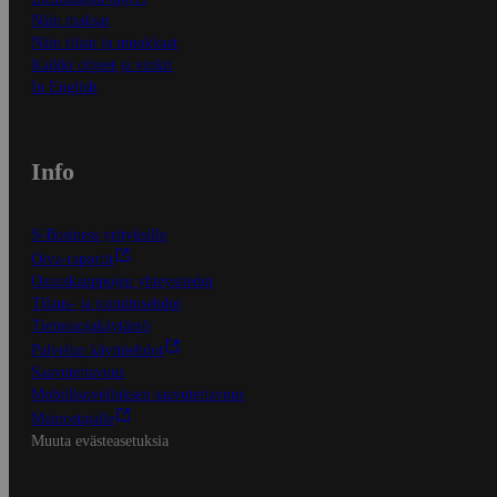
Näin maksat
Näin tilaat ja muokkaat
Kaikki ohjeet ja vinkit
In English
Info
S-Business yrityksille
Oiva-raportit
Osuuskauppojen yhteystiedot
Tilaus- ja toimitusehdot
Tietosuojakäytäntö
Palvelun käyttöehdot
Saavutettavuus
Mobiilisovelluksen saavutettavuus
Mainostajalle
Muuta evästeasetuksia