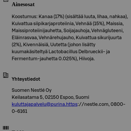
Ainesosat
Koostumus: Kanaa (17%) (sisältää luuta, lihaa, nahkaa),
Kuivattua siipikarjaproteiinia, Vehnää (15%), Maissia,
Maissiproteiinijauhetta, Soijajauhoja, Vehnägluteeni,
Eläinrasvaa, Vehnärehujauho, Kuivattua sikurijuurta
(2%), Kivennäisiä, Uutetta (johon lisätty
kuumakäsiteltyä Lactobacillus Delbrueckii- ja
Fermentum-jauhetta 0.025%), Hiivoja.
Yhteystiedot
Suomen Nestlé Oy
Keilasatama 5, 02150 Espoo, Suomi
kuluttajapalvelu@purina.https
://nestle.com, 0800-
0-6161