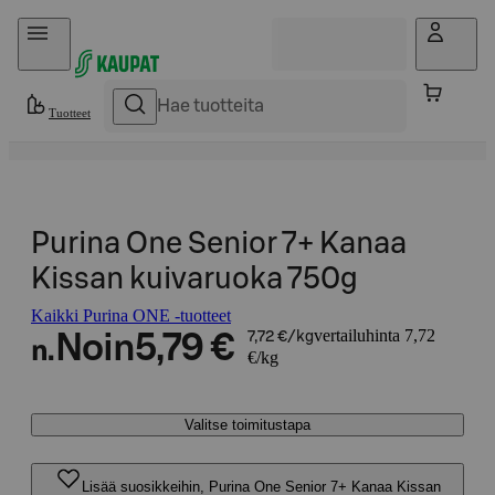
Hyppää sisältöön
Tuotteet
Purina One Senior 7+ Kanaa
Kissan kuivaruoka 750g
Kaikki Purina ONE -tuotteet
vertailuhinta 7,72
Noin
5,79 €
7,72 €/kg
n.
€/kg
Valitse toimitustapa
Lisää suosikkeihin, Purina One Senior 7+ Kanaa Kissan