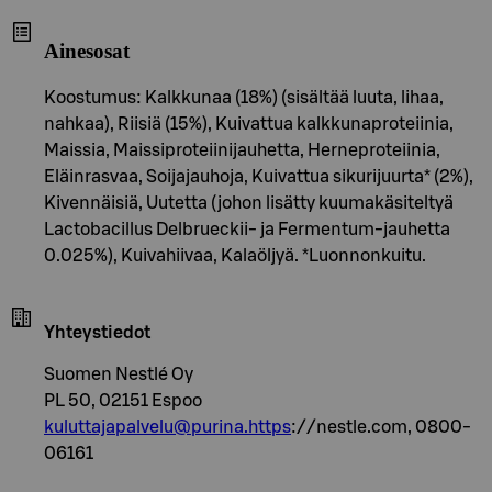
Ainesosat
Koostumus: Kalkkunaa (18%) (sisältää luuta, lihaa,
nahkaa), Riisiä (15%), Kuivattua kalkkunaproteiinia,
Maissia, Maissiproteiinijauhetta, Herneproteiinia,
Eläinrasvaa, Soijajauhoja, Kuivattua sikurijuurta* (2%),
Kivennäisiä, Uutetta (johon lisätty kuumakäsiteltyä
Lactobacillus Delbrueckii- ja Fermentum-jauhetta
0.025%), Kuivahiivaa, Kalaöljyä. *Luonnonkuitu.
Yhteystiedot
Suomen Nestlé Oy
PL 50, 02151 Espoo
kuluttajapalvelu@purina.https
://nestle.com, 0800-
06161