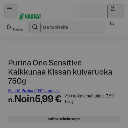
Hyppää sisältöön
Tuotteet
Purina One Sensitive
Kalkkunaa Kissan kuivaruoka
750g
Kaikki Purina ONE -tuotteet
vertailuhinta 7,99
Noin
5,99 €
7,99 €/kg
n.
€/kg
Valitse toimitustapa