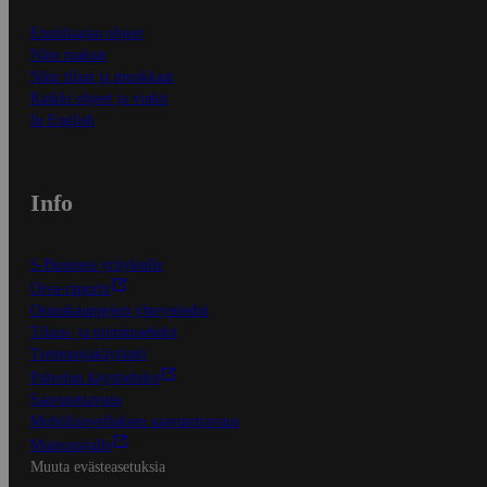
Ensitilaajan ohjeet
Näin maksat
Näin tilaat ja muokkaat
Kaikki ohjeet ja vinkit
In English
Info
S-Business yrityksille
Oiva-raportit
Osuuskauppojen yhteystiedot
Tilaus- ja toimitusehdot
Tietosuojakäytäntö
Palvelun käyttöehdot
Saavutettavuus
Mobiilisovelluksen saavutettavuus
Mainostajalle
Muuta evästeasetuksia