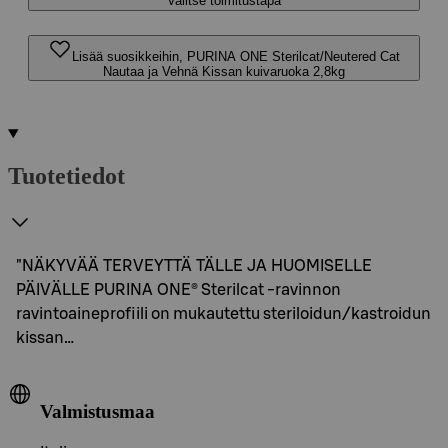
Valitse toimitustapa
Lisää suosikkeihin, PURINA ONE Sterilcat/Neutered Cat
Nautaa ja Vehnä Kissan kuivaruoka 2,8kg
Tuotetiedot
"NÄKYVÄÄ TERVEYTTÄ TÄLLE JA HUOMISELLE
PÄIVÄLLE PURINA ONE® Sterilcat -ravinnon
ravintoaineprofiili on mukautettu steriloidun/kastroidun
kissan…
Valmistusmaa