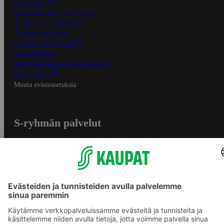
Oiva-raportit
Osuuskauppojen yhteystiedot
Tilaus- ja toimitusehdot
Tietosuojakäytäntö
Palvelun käyttöehdot
Saavutettavuus
Mobiilisovelluksen saavutettavuus
Mainostajalle
Muuta evästeasetuksia
S-ryhmän palvelut
S-ryhmä
Asiakasomistajuus
Yhteishyvä Ruoka -sovellus
S-ostoslista -sovellus
Prisma.fi
Sokos.fi
S-Pankki