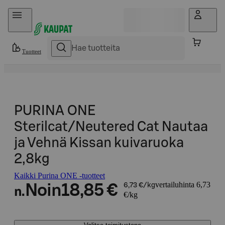
Hyppää sisältöön
Tuotteet
PURINA ONE
Sterilcat/Neutered Cat Nautaa
ja Vehnä Kissan kuivaruoka
2,8kg
Kaikki Purina ONE -tuotteet
vertailuhinta 6,73
Noin
18,85 €
6,73 €/kg
n.
€/kg