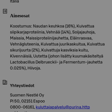
Italia
Ainesosat
Koostumus: Naudan keuhkoa (16%), Kuivattua
siipikarjaproteiinia, Vehnää (14%), Soijajauhoja,
Maissia, Maissiproteiinijauhetta, Eläinrasvaa,
Vehnägluteenia, Kuivattua juurikaskuitua, Kuivattua
sikurijuurta (2%), Kuivattuja kasviksia kuitu,
Kivennäisiä, Uutetta (johon lisätty kuumakäsiteltyä
Lactobacillus Delbrueckii- ja Fermentum-jauhetta
0.025%), Hiivoja.
Yhteystiedot
Suomen Nestlé Oy
Pl 50, 02151 Espoo
0800-06161,
kuluttajapalvelu@purina.http