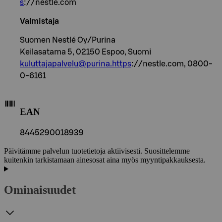
s
://nestle.com
Valmistaja
Suomen Nestlé Oy/Purina
Keilasatama 5, 02150 Espoo, Suomi
kuluttajapalvelu@purina.https
://nestle.com, 0800-
0-6161
EAN
8445290018939
Päivitämme palvelun tuotetietoja aktiivisesti. Suosittelemme
kuitenkin tarkistamaan ainesosat aina myös myyntipakkauksesta.
Ominaisuudet