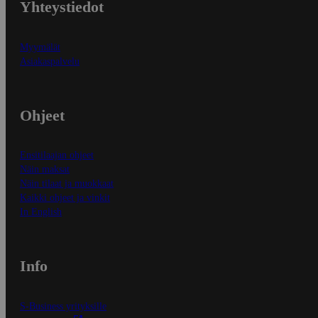
Yhteystiedot
Myymälät
Asiakaspalvelu
Ohjeet
Ensitilaajan ohjeet
Näin maksat
Näin tilaat ja muokkaat
Kaikki ohjeet ja vinkit
In English
Info
S-Business yrityksille