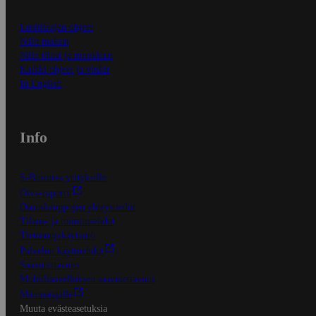
Ensitilaajan ohjeet
Näin maksat
Näin tilaat ja muokkaat
Kaikki ohjeet ja vinkit
In English
Info
S-Business yrityksille
Oiva-raportit
Osuuskauppojen yhteystiedot
Tilaus- ja toimitusehdot
Tietosuojakäytäntö
Palvelun käyttöehdot
Saavutettavuus
Mobiilisovelluksen saavutettavuus
Mainostajalle
Muuta evästeasetuksia