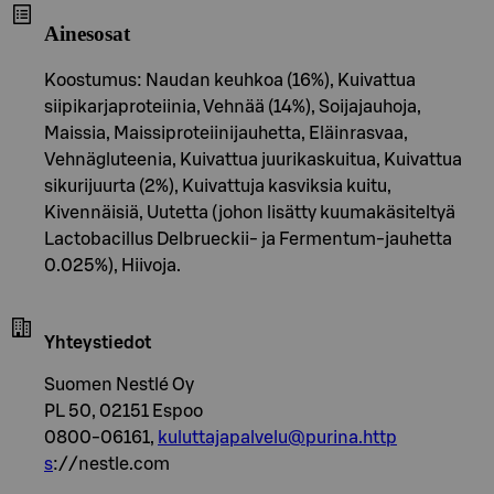
Ainesosat
Koostumus: Naudan keuhkoa (16%), Kuivattua
siipikarjaproteiinia, Vehnää (14%), Soijajauhoja,
Maissia, Maissiproteiinijauhetta, Eläinrasvaa,
Vehnägluteenia, Kuivattua juurikaskuitua, Kuivattua
sikurijuurta (2%), Kuivattuja kasviksia kuitu,
Kivennäisiä, Uutetta (johon lisätty kuumakäsiteltyä
Lactobacillus Delbrueckii- ja Fermentum-jauhetta
0.025%), Hiivoja.
Yhteystiedot
Suomen Nestlé Oy
PL 50, 02151 Espoo
0800-06161,
kuluttajapalvelu@purina.http
s
://nestle.com