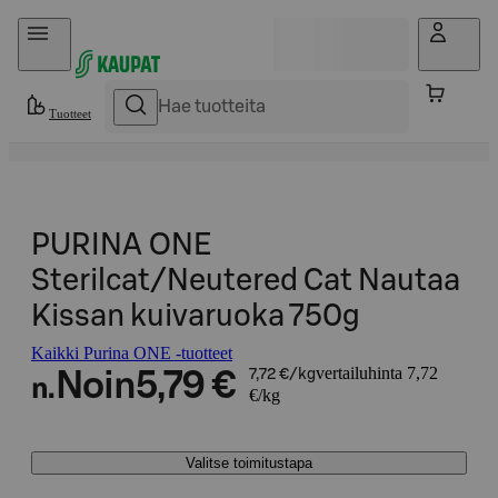
Hyppää sisältöön
Tuotteet
PURINA ONE
Sterilcat/Neutered Cat Nautaa
Kissan kuivaruoka 750g
Kaikki Purina ONE -tuotteet
vertailuhinta 7,72
Noin
5,79 €
7,72 €/kg
n.
€/kg
Valitse toimitustapa