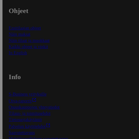
Ohjeet
Ensitilaajan ohjeet
Näin maksat
Näin tilaat ja muokkaat
Kaikki ohjeet ja vinkit
In English
Info
S-Business yrityksille
Oiva-raportit
Osuuskauppojen yhteystiedot
Tilaus- ja toimitusehdot
Tietosuojakäytäntö
Palvelun käyttöehdot
Saavutettavuus
Mobiilisovelluksen saavutettavuus