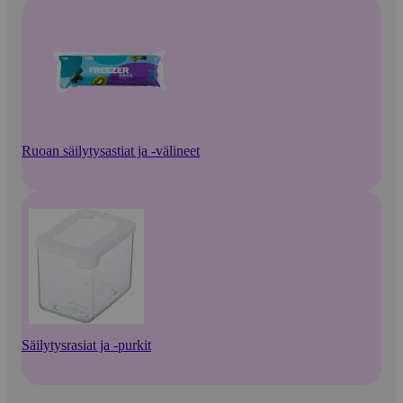
Ruoan säilytysastiat ja -välineet
Säilytysrasiat ja -purkit