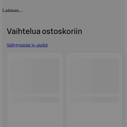
Ladataan...
Vaihtelua ostoskoriin
Säilytysrasiat ja -purkit
Ohita listaus