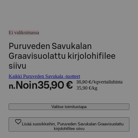
Ei valikoimassa
Puruveden Savukalan
Graavisuolattu kirjolohifilee
siivu
Kaikki Puruveden Savukala -tuotteet
vertailuhinta
Noin
35,90 €
35,90 €/kg
n.
35,90 €/kg
Valitse toimitustapa
Lisää suosikkeihin, Puruveden Savukalan Graavisuolattu
kirjolohifilee siivu