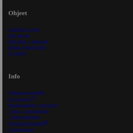
Ohjeet
Ensitilaajan ohjeet
Näin maksat
Näin tilaat ja muokkaat
Kaikki ohjeet ja vinkit
In English
Info
S-Business yrityksille
Oiva-raportit
Osuuskauppojen yhteystiedot
Tilaus- ja toimitusehdot
Tietosuojakäytäntö
Palvelun käyttöehdot
Saavutettavuus