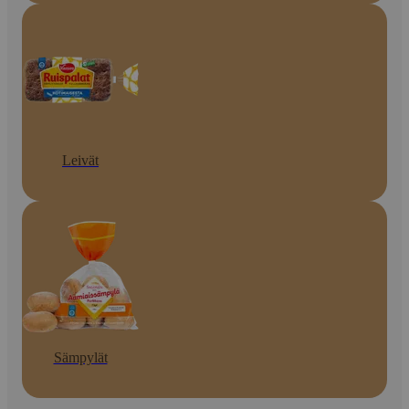
Leivät
Sämpylät