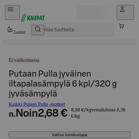
Hyppää sisältöön
Tuotteet
Ei valikoimassa
Putaan Pulla jyväinen
iltapalasämpylä 6 kpl/320 g
jyväsämpylä
Kaikki Putaan Pulla -tuotteet
vertailuhinta 8,38
Noin
2,68 €
8,38 €/kg
n.
€/kg
Valitse toimitustapa