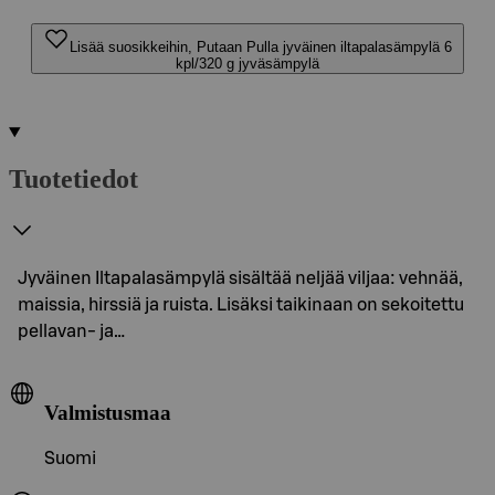
Lisää suosikkeihin, Putaan Pulla jyväinen iltapalasämpylä 6
kpl/320 g jyväsämpylä
Tuotetiedot
Jyväinen Iltapalasämpylä sisältää neljää viljaa: vehnää,
maissia, hirssiä ja ruista. Lisäksi taikinaan on sekoitettu
pellavan- ja…
Valmistusmaa
Suomi