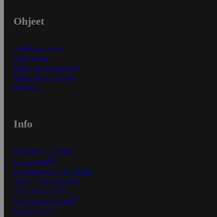
Ohjeet
Ensitilaajan ohjeet
Näin maksat
Näin tilaat ja muokkaat
Kaikki ohjeet ja vinkit
In English
Info
S-Business yrityksille
Oiva-raportit
Osuuskauppojen yhteystiedot
Tilaus- ja toimitusehdot
Tietosuojakäytäntö
Palvelun käyttöehdot
Saavutettavuus