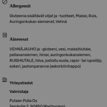
Allergeenit
Gluteenia sisältävät viljat ja -tuotteet, Maissi, Ruis,
Auringonkukan siemenet, Vehnä
Ainesosat
VEHNÄJAUHO ja -gluteeni, vesi, maissihiutale,
pellavansiemen, hirssi, auringonkukansiemen,
RUISHIUTALE, hiiva, jodioitu suola, rapsi- tai rypsiöljy,
sokeri, jauhonparanne (askorbiinihappo)
Yhteystiedot
Valmistaja
Putaan Pulla Oy
Sepäntie 2, 90850 Martinniemi