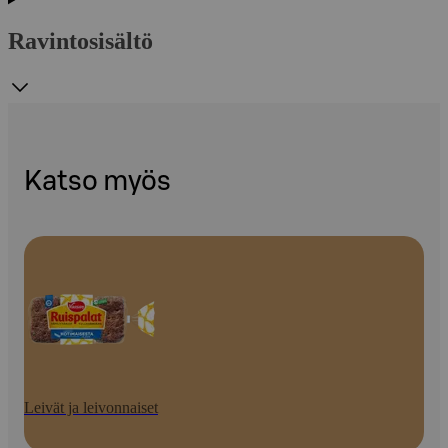
Ravintosisältö
Katso myös
Leivät ja leivonnaiset