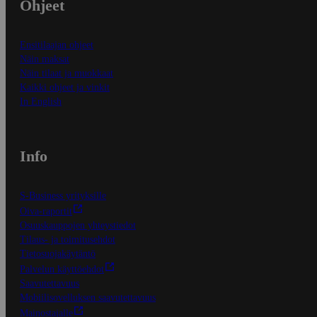
Ohjeet
Ensitilaajan ohjeet
Näin maksat
Näin tilaat ja muokkaat
Kaikki ohjeet ja vinkit
In English
Info
S-Business yrityksille
Oiva-raportit
Osuuskauppojen yhteystiedot
Tilaus- ja toimitusehdot
Tietosuojakäytäntö
Palvelun käyttöehdot
Saavutettavuus
Mobiilisovelluksen saavutettavuus
Mainostajalle