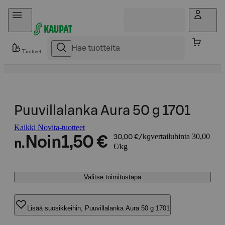
Hyppää sisältöön
Tuotteet
Puuvillalanka Aura 50 g 1701
Kaikki Novita-tuotteet
vertailuhinta 30,00
Noin
1,50 €
30,00 €/kg
n.
€/kg
Valitse toimitustapa
Lisää suosikkeihin, Puuvillalanka Aura 50 g 1701