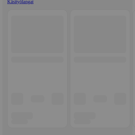
Käsityölangat
Ohita listaus