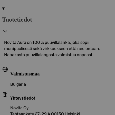
Tuotetiedot
Novita Aura on 100 % puuvillalanka, joka sopii
monipuolisesti sekä virkkaukseen että neulontaan.
Napakasta puuvillalangasta valmistuu nopeasti…
Valmistusmaa
Bulgaria
Yhteystiedot
Novita Oy
Tehtaankatu 27-29 A 00150 Helsinki