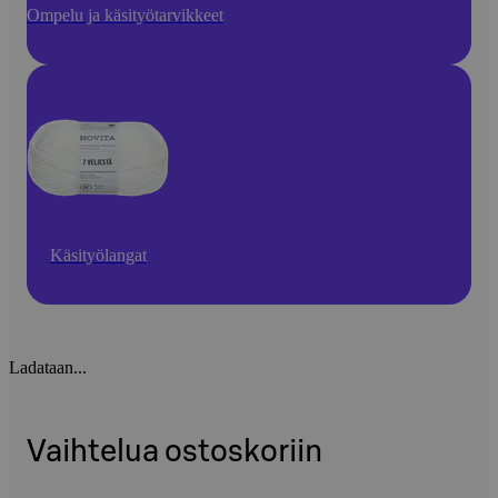
Ompelu ja käsityötarvikkeet
Käsityölangat
Ladataan...
Vaihtelua ostoskoriin