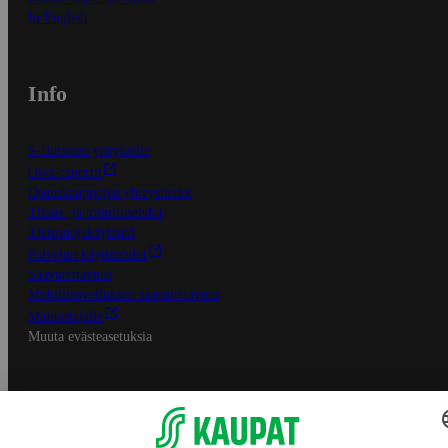
In English
Info
S-Business yrityksille
Oiva-raportit
Osuuskauppojen yhteystiedot
Tilaus- ja toimitusehdot
Tietosuojakäytäntö
Palvelun käyttöehdot
Saavutettavuus
Mobiilisovelluksen saavutettavuus
Mainostajalle
Muuta evästeasetuksia
S-ryhmän palvelut