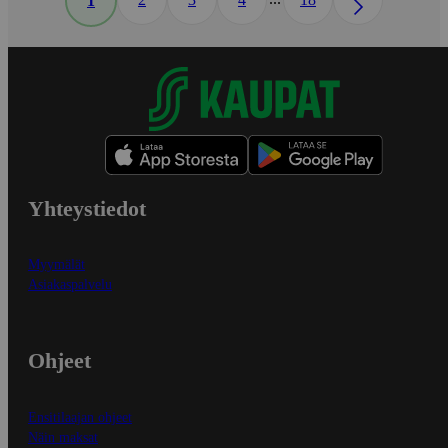
1
Yhteystiedot
Myymälät
Asiakaspalvelu
Ohjeet
Ensitilaajan ohjeet
Näin maksat