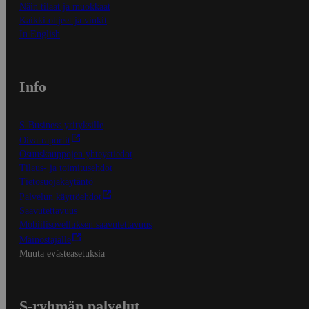
Näin tilaat ja muokkaat
Kaikki ohjeet ja vinkit
In English
Info
S-Business yrityksille
Oiva-raportit
Osuuskauppojen yhteystiedot
Tilaus- ja toimitusehdot
Tietosuojakäytäntö
Palvelun käyttöehdot
Saavutettavuus
Mobiilisovelluksen saavutettavuus
Mainostajalle
Muuta evästeasetuksia
S-ryhmän palvelut