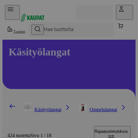
Hyppää sisältöön
Tuotteet
Käsityölangat
Käsityölangat
Ompelulangat
Rajaa
tuotetuloksia
424 tuotetta
Sivu 1 / 18