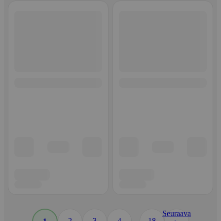
Seuraava
...
2
3
4
18