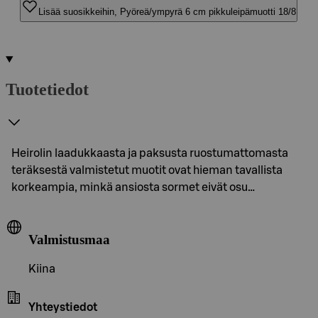
Lisää suosikkeihin, Pyöreä/ympyrä 6 cm pikkuleipämuotti 18/8
Tuotetiedot
Heirolin laadukkaasta ja paksusta ruostumattomasta
teräksestä valmistetut muotit ovat hieman tavallista
korkeampia, minkä ansiosta sormet eivät osu…
Valmistusmaa
Kiina
Yhteystiedot