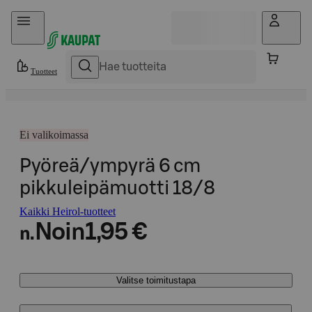
Hyppää sisältöön
Tuotteet
Ei valikoimassa
Pyöreä/ympyrä 6 cm
pikkuleipämuotti 18/8
Kaikki Heirol-tuotteet
Noin
1,95 €
n.
Valitse toimitustapa