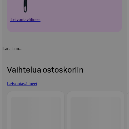
Leivontavälineet
Ladataan...
Vaihtelua ostoskoriin
Leivontavälineet
Ohita listaus