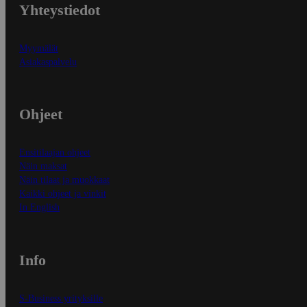
Yhteystiedot
Myymälät
Asiakaspalvelu
Ohjeet
Ensitilaajan ohjeet
Näin maksat
Näin tilaat ja muokkaat
Kaikki ohjeet ja vinkit
In English
Info
S-Business yrityksille