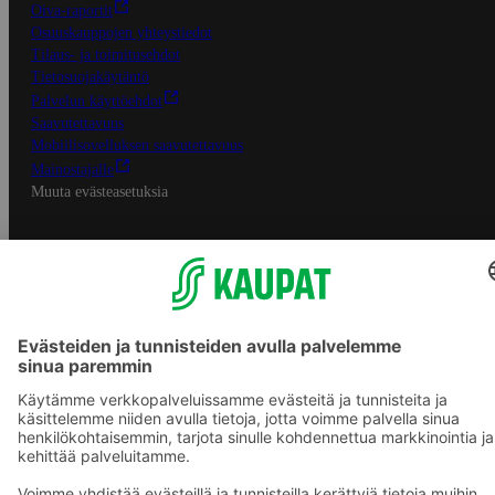
Oiva-raportit
Osuuskauppojen yhteystiedot
Tilaus- ja toimitusehdot
Tietosuojakäytäntö
Palvelun käyttöehdot
Saavutettavuus
Mobiilisovelluksen saavutettavuus
Mainostajalle
Muuta evästeasetuksia
S-ryhmän palvelut
S-ryhmä
Asiakasomistajuus
Yhteishyvä Ruoka -sovellus
S-ostoslista -sovellus
Prisma.fi
Sokos.fi
S-Pankki