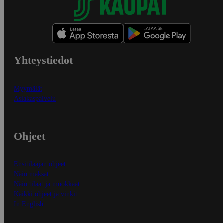
Yhteystiedot
Myymälät
Asiakaspalvelu
Ohjeet
Ensitilaajan ohjeet
Näin maksat
Näin tilaat ja muokkaat
Kaikki ohjeet ja vinkit
In English