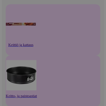
Keittiö ja kattaus
Keitto- ja paistoastiat