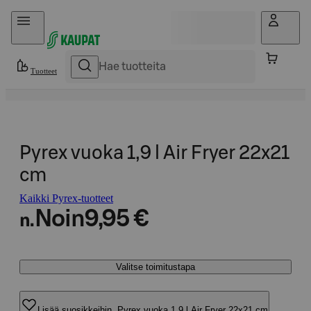
Hyppää sisältöön
Tuotteet
Pyrex vuoka 1,9 l Air Fryer 22x21
cm
Kaikki Pyrex-tuotteet
Noin
9,95 €
n.
Valitse toimitustapa
Lisää suosikkeihin, Pyrex vuoka 1,9 l Air Fryer 22x21 cm