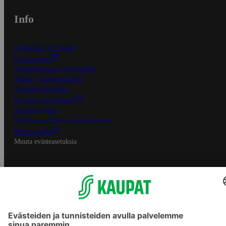
Info
S-Business yrityksille
Oiva-raportit
Osuuskauppojen yhteystiedot
Tilaus- ja toimitusehdot
Tietosuojakäytäntö
Palvelun käyttöehdot
Saavutettavuus
Mobiilisovelluksen saavutettavuus
Mainostajalle
Muuta evästeasetuksia
S-ryhmän palvelut
S-ryhmä
Asiakasomistajuus