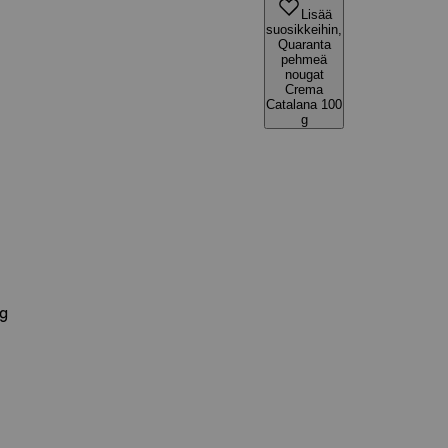
Lisää
suosikkeihin,
Quaranta
pehmeä
nougat
Crema
Catalana 100
g
g