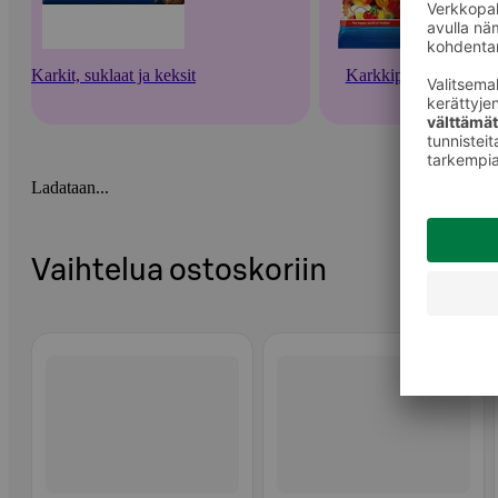
Karkit, suklaat ja keksit
Karkkipussit
Ladataan...
Vaihtelua ostoskoriin
Ohita listaus