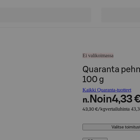
Ei valikoimassa
Quaranta peh
100 g
Kaikki Quaranta-tuotteet
Noin
4,33 
n.
vertailuhinta 43,
43,30 €/kg
Valitse toimitu