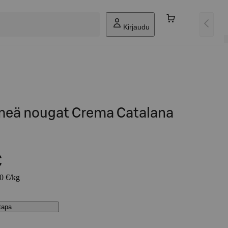
Kirjaudu
meä nougat Crema Catalana
€
30 €/kg
stapa