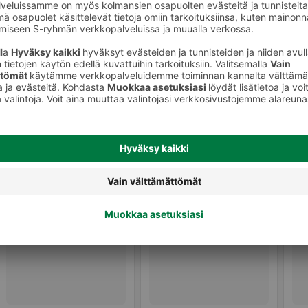
Hedelmä- ja makeissekoituspussit