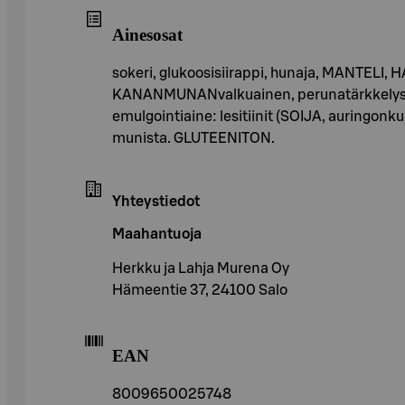
Ainesosat
sokeri, glukoosisiirappi, hunaja, MANTELI,
KANANMUNANvalkuainen, perunatärkkelys, MA
emulgointiaine: lesitiinit (SOIJA, auring
munista. GLUTEENITON.
Yhteystiedot
Maahantuoja
Herkku ja Lahja Murena Oy
Hämeentie 37, 24100 Salo
EAN
8009650025748