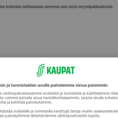
lemme kuitenkin tarkistamaan ainesosat aina myös myyntipakkauksesta.