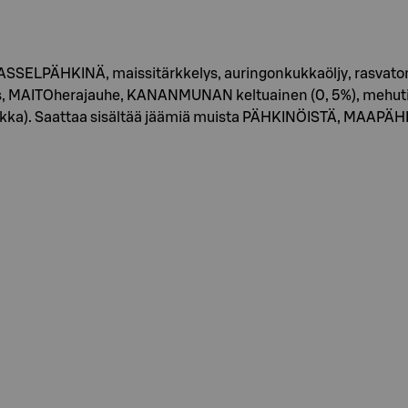
 HASSELPÄHKINÄ, maissitärkkelys, auringonkukkaöljy, rasvat
ITOherajauhe, KANANMUNAN keltuainen (0, 5%), mehutiiviste
onkukka). Saattaa sisältää jäämiä muista PÄHKINÖISTÄ, MAA