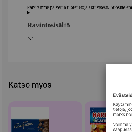
Päivitämme palvelun tuotetietoja aktiivisesti. Suositte
Ravintosisältö
Katso myös