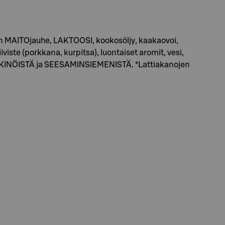
on MAITOjauhe, LAKTOOSI, kookosöljy, kaakaovoi,
 (porkkana, kurpitsa), luontaiset aromit, vesi,
PÄHKINÖISTÄ ja SEESAMINSIEMENISTÄ. *Lattiakanojen