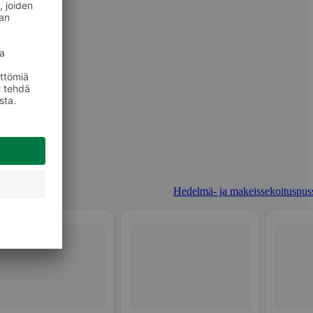
Hedelmä- ja makeissekoituspuss