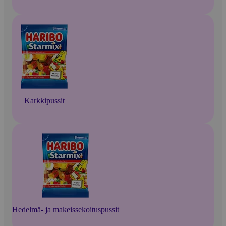
Karkkipussit
Hedelmä- ja makeissekoituspussit