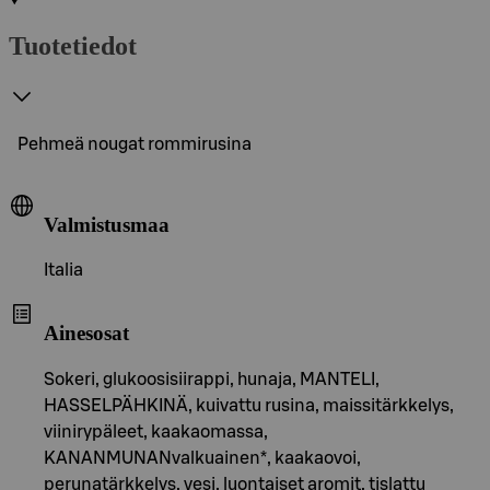
Tuotetiedot
Pehmeä nougat rommirusina
Valmistusmaa
Italia
Ainesosat
Sokeri, glukoosisiirappi, hunaja, MANTELI,
HASSELPÄHKINÄ, kuivattu rusina, maissitärkkelys,
viinirypäleet, kaakaomassa,
KANANMUNANvalkuainen*, kaakaovoi,
perunatärkkelys, vesi, luontaiset aromit, tislattu