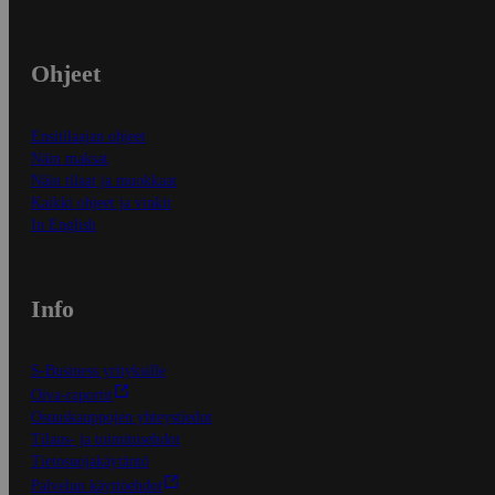
Ohjeet
Ensitilaajan ohjeet
Näin maksat
Näin tilaat ja muokkaat
Kaikki ohjeet ja vinkit
In English
Info
S-Business yrityksille
Oiva-raportit
Osuuskauppojen yhteystiedot
Tilaus- ja toimitusehdot
Tietosuojakäytäntö
Palvelun käyttöehdot