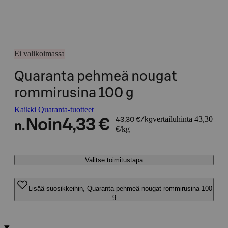
Ei valikoimassa
Quaranta pehmeä nougat
rommirusina 100 g
Kaikki Quaranta-tuotteet
vertailuhinta 43,30
Noin
4,33 €
43,30 €/kg
n.
€/kg
Valitse toimitustapa
Lisää suosikkeihin, Quaranta pehmeä nougat rommirusina 100
g