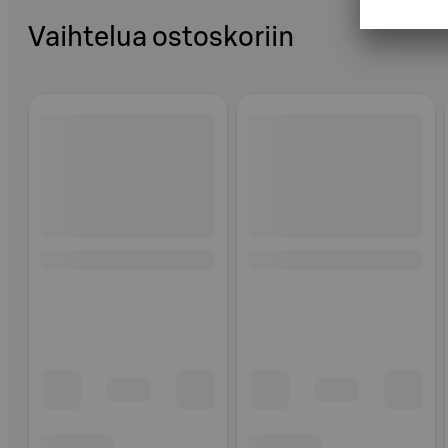
Vaihtelua ostoskoriin
Ohita listaus