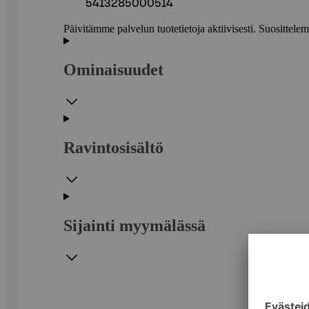
5413285000514
Päivitämme palvelun tuotetietoja aktiivisesti. Suositte
Ominaisuudet
Ravintosisältö
Sijainti myymälässä