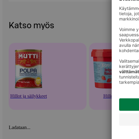
Katso myös
Hillot ja säilykkeet
Hillot
Ladataan...