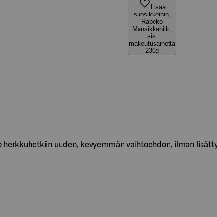
Lisää
suosikkeihin,
Rabeko
Mansikkahillo,
sis.
makeutusainetta
230g
uo herkkuhetkiin uuden, kevyemmän vaihtoehdon, ilman lisättyä