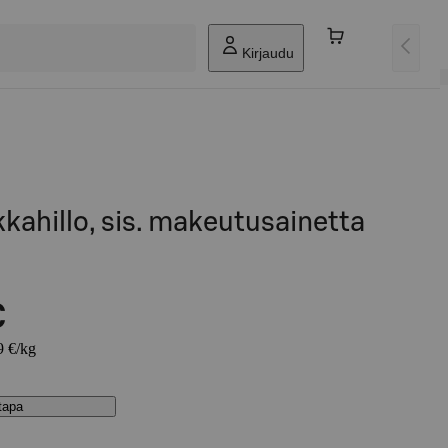
Kirjaudu
ahillo, sis. makeutusainetta
€
9 €/kg
stapa