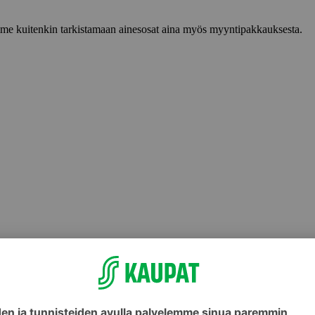
lemme kuitenkin tarkistamaan ainesosat aina myös myyntipakkauksesta.