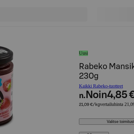
Uusi
Rabeko Mansikk
230g
Kaikki Rabeko-tuotteet
Noin
4,85 
n.
vertailuhinta 21,0
21,09 €/kg
Valitse toimitu