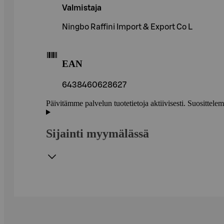
Valmistaja
Ningbo Raffini Import & Export Co L
EAN
6438460628627
Päivitämme palvelun tuotetietoja aktiivisesti. Suositte
Sijainti myymälässä