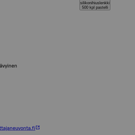
silikonihiuslenkki
500 kpl pastelli
sävyinen
ttajaneuvonta.fi