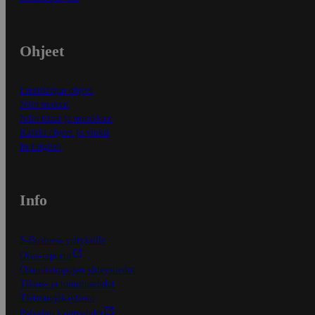
Ohjeet
Ensitilaajan ohjeet
Näin maksat
Näin tilaat ja muokkaat
Kaikki ohjeet ja vinkit
In English
Info
S-Business yrityksille
Oiva-raportit
Osuuskauppojen yhteystiedot
Tilaus- ja toimitusehdot
Tietosuojakäytäntö
Palvelun käyttöehdot