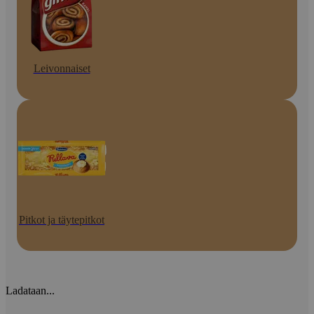
Leivonnaiset
Pitkot ja täytepitkot
Ladataan...