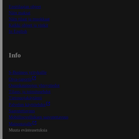
Ensitilaajan ohjeet
Näin maksat
Näin tilaat ja muokkaat
Kaikki ohjeet ja vinkit
In English
Info
S-Business yrityksille
Oiva-raportit
Osuuskauppojen yhteystiedot
Tilaus- ja toimitusehdot
Tietosuojakäytäntö
Palvelun käyttöehdot
Saavutettavuus
Mobiilisovelluksen saavutettavuus
Mainostajalle
Muuta evästeasetuksia