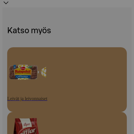
Katso myös
Leivät ja leivonnaiset