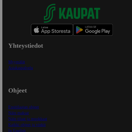
Yhteystiedot
Myymälät
Asiakaspalvelu
Ohjeet
Ensitilaajan ohjeet
Näin maksat
Näin tilaat ja muokkaat
Kaikki ohjeet ja vinkit
In English