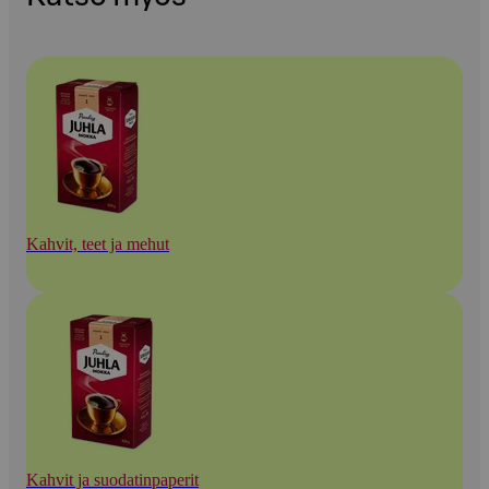
Kahvit, teet ja mehut
Kahvit ja suodatinpaperit