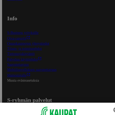
Info
S-Business yrityksille
Oiva-raportit
Osuuskauppojen yhteystiedot
Tilaus- ja toimitusehdot
Tietosuojakäytäntö
Palvelun käyttöehdot
Saavutettavuus
Mobiilisovelluksen saavutettavuus
Mainostajalle
Muuta evästeasetuksia
S-ryhmän palvelut