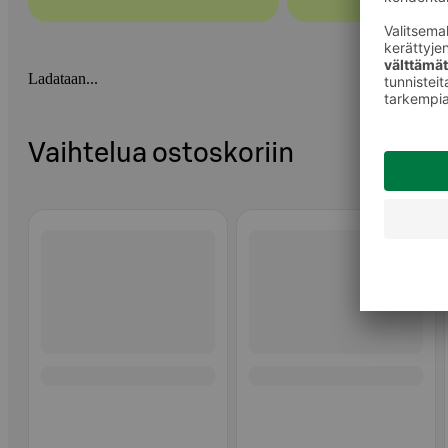
Ladataan...
Vaihtelua ostoskoriin
Ohita listaus