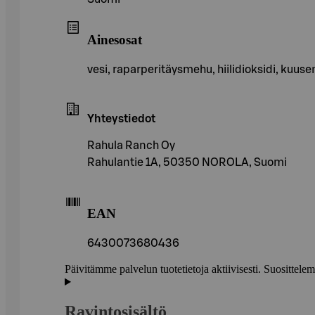
Ainesosat
vesi, raparperitäysmehu, hiilidioksidi, kuu
Yhteystiedot
Rahula Ranch Oy
Rahulantie 1A, 50350 NOROLA, Suomi
EAN
6430073680436
Päivitämme palvelun tuotetietoja aktiivisesti. Suositte
Ravintosisältö