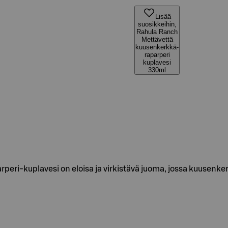
Lisää
suosikkeihin,
Rahula Ranch
Mettävettä
kuusenkerkkä-
raparperi
kuplavesi
330ml
peri-kuplavesi on eloisa ja virkistävä juoma, jossa kuusen