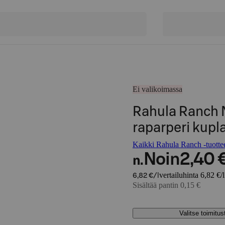
Ei valikoimassa
Rahula Ranch 
raparperi kupl
Kaikki Rahula Ranch -tuotte
Noin
2,40 
n.
vertailuhinta 6,82 €/l
6,82 €/l
Sisältää pantin 0,15 €
Valitse toimitu