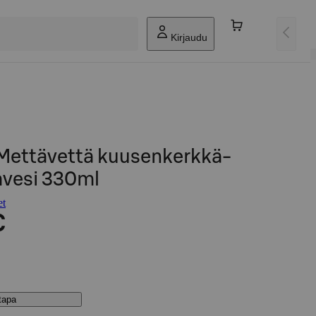
Kirjaudu
Mettävettä kuusenkerkkä-
avesi 330ml
et
€
stapa