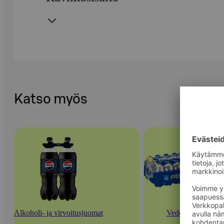
Katso myös
Alkoholi- ja virvoitusjuomat
Vedet