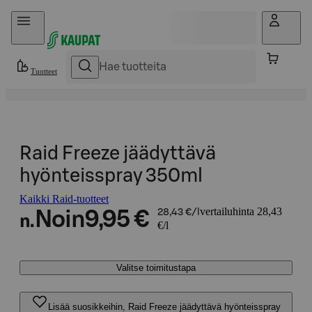
Hyppää sisältöön
Tuotteet
Raid Freeze jäädyttävä
hyönteisspray 350ml
Kaikki Raid-tuotteet
vertailuhinta 28,43
Noin
9,95 €
28,43 €/l
n.
€/l
Valitse toimitustapa
Lisää suosikkeihin, Raid Freeze jäädyttävä hyönteisspray