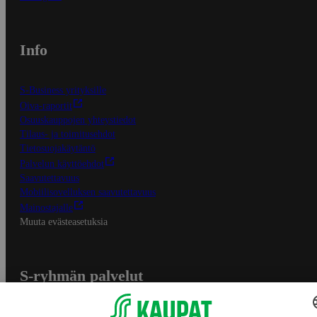
Info
S-Business yrityksille
Oiva-raportit
Osuuskauppojen yhteystiedot
Tilaus- ja toimitusehdot
Tietosuojakäytäntö
Palvelun käyttöehdot
Saavutettavuus
Mobiilisovelluksen saavutettavuus
Mainostajalle
Muuta evästeasetuksia
S-ryhmän palvelut
S-ryhmä