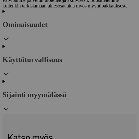
Päivitämme palvelun tuotetietoja aktiivisesti. Suosittelemme
kuitenkin tarkistamaan ainesosat aina myös myyntipakkauksesta.
Ominaisuudet
Käyttöturvallisuus
Sijainti myymälässä
Katso myös