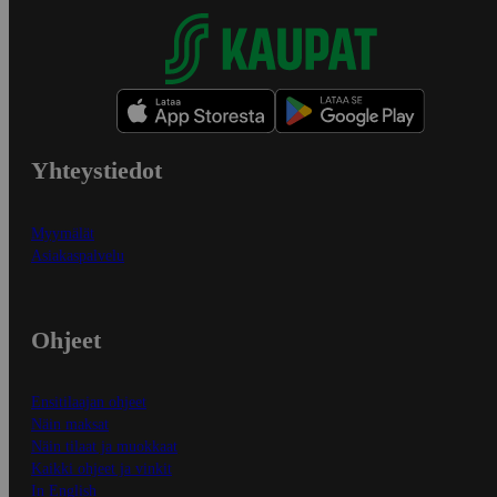
Yhteystiedot
Myymälät
Asiakaspalvelu
Ohjeet
Ensitilaajan ohjeet
Näin maksat
Näin tilaat ja muokkaat
Kaikki ohjeet ja vinkit
In English