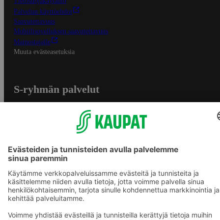
Tietosuojakäytäntö
Palvelun käyttöehdot
Saavutettavuus
Mobiilisovelluksen saavutettavuus
Mainostajalle
Muuta evästeasetuksia
S-ryhmän palvelut
S-ryhmä
Asiakasomistajuus
Yhteishyvä Ruoka -sovellus
S-ostoslista -sovellus
Prisma.fi
Sokos.fi
S-Pankki
Yhteishyvä
Sokos Hotels
Raflaamo