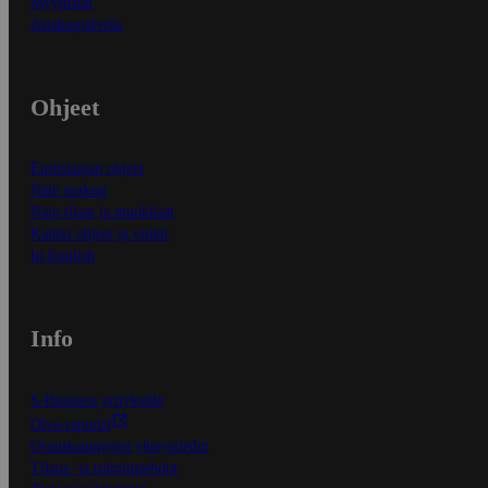
Myymälät
Asiakaspalvelu
Ohjeet
Ensitilaajan ohjeet
Näin maksat
Näin tilaat ja muokkaat
Kaikki ohjeet ja vinkit
In English
Info
S-Business yrityksille
Oiva-raportit
Osuuskauppojen yhteystiedot
Tilaus- ja toimitusehdot