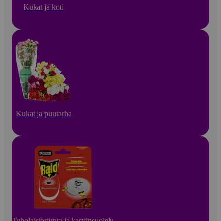
Kukat ja koti
Kukat ja puutarha
Tuholaistorjunta ja kasvinsuojelu