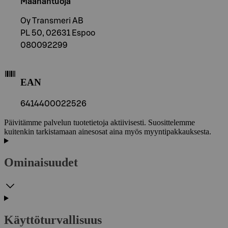
Maahantuoja
Oy Transmeri AB
PL 50, 02631 Espoo
080092299
EAN
6414400022526
Päivitämme palvelun tuotetietoja aktiivisesti. Suosittelemme
kuitenkin tarkistamaan ainesosat aina myös myyntipakkauksesta.
Ominaisuudet
Käyttöturvallisuus