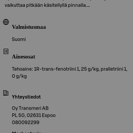
vaikuttaa pitkään käsitellyllä pinnalla.…
Valmistusmaa
Suomi
Ainesosat
Tehoaine: 1R-trans-fenotriini 1, 25 g/kg, pralletriini 1,
0 g/kg
Yhteystiedot
Oy Transmeri AB
PL 50, 02631 Espoo
080092299