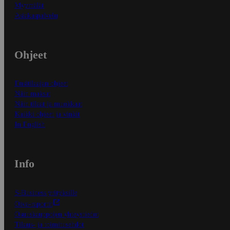
Myymälät
Asiakaspalvelu
Ohjeet
Ensitilaajan ohjeet
Näin maksat
Näin tilaat ja muokkaat
Kaikki ohjeet ja vinkit
In English
Info
S-Business yrityksille
Oiva-raportit
Osuuskauppojen yhteystiedot
Tilaus- ja toimitusehdot