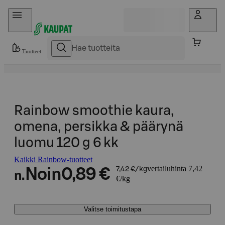
Hyppää sisältöön
Tuotteet
Rainbow smoothie kaura,
omena, persikka & päärynä
luomu 120 g 6 kk
Kaikki Rainbow-tuotteet
vertailuhinta 7,42
Noin
0,89 €
7,42 €/kg
n.
€/kg
Valitse toimitustapa