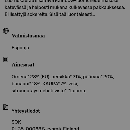
Luomukauraa sisältävä Rainbow-luomuhedelmäsose
kätevässä ja helposti mukana kulkevassa pakkauksessa.
Ei lisättyjä sokereita. Sisältää luontaisesti…
Valmistusmaa
Espanja
Ainesosat
Omena* 28% (EU), persikka* 21%, päärynä* 20%,
banaani* 18%, KAURA* 7%, vesi,
sitruunatäysmehutiiviste*. *Luomu.
Yhteystiedot
SOK
PL 35, 00088 S-ryhmä, Finland