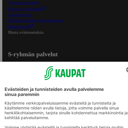
Tietosuojakäytäntö
Palvelun käyttöehdot
Saavutettavuus
Mobiilisovelluksen saavutettavuus
Mainostajalle
Muuta evästeasetuksia
S-ryhmän palvelut
S-ryhmä
Asiakasomistajuus
Yhteishyvä Ruoka -sovellus
S-ostoslista -sovellus
Prisma.fi
Sokos.fi
S-Pankki
Yhteishyvä
Sokos Hotels
Raflaamo