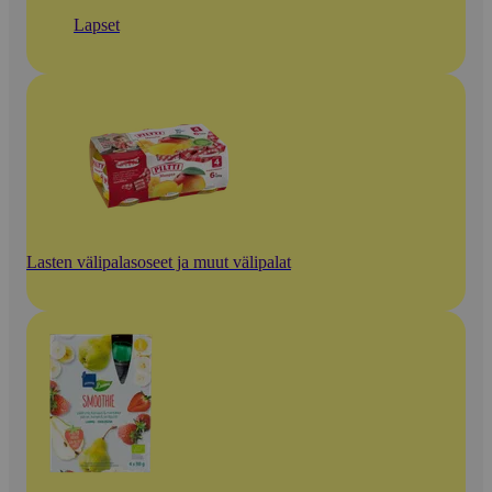
Lapset
Lasten välipalasoseet ja muut välipalat