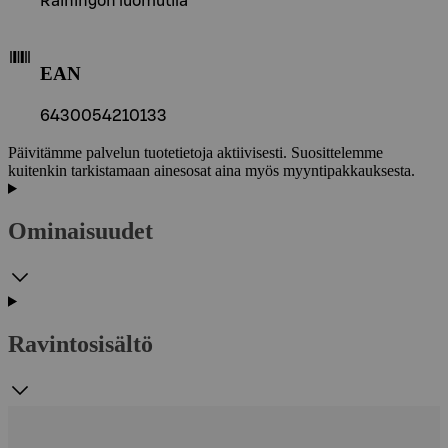
Rainingon luomutila
EAN
6430054210133
Päivitämme palvelun tuotetietoja aktiivisesti. Suosittelemme
kuitenkin tarkistamaan ainesosat aina myös myyntipakkauksesta.
Ominaisuudet
Ravintosisältö