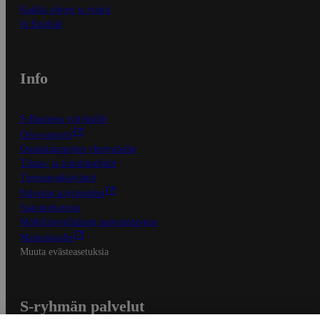
Kaikki ohjeet ja vinkit
In English
Info
S-Business yrityksille
Oiva-raportit
Osuuskauppojen yhteystiedot
Tilaus- ja toimitusehdot
Tietosuojakäytäntö
Palvelun käyttöehdot
Saavutettavuus
Mobiilisovelluksen saavutettavuus
Mainostajalle
Muuta evästeasetuksia
S-ryhmän palvelut