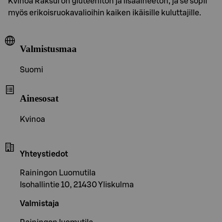
Kvinoa Raksui on gluteeniton ja lisäaineeton, ja se sopii
myös erikoisruokavalioihin kaiken ikäisille kuluttajille.
Valmistusmaa
Suomi
Ainesosat
Kvinoa
Yhteystiedot
Rainingon Luomutila
Isohallintie 10, 21430 Yliskulma
Valmistaja