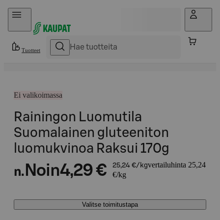
Hyppää sisältöön
Tuotteet
Ei valikoimassa
Rainingon Luomutila
Suomalainen gluteeniton
luomukvinoa Raksui 170g
vertailuhinta 25,24
Noin
4,29 €
25,24 €/kg
n.
€/kg
Valitse toimitustapa