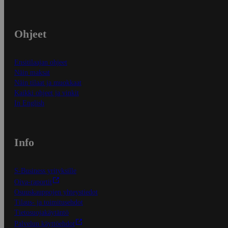
Ohjeet
Ensitilaajan ohjeet
Näin maksat
Näin tilaat ja muokkaat
Kaikki ohjeet ja vinkit
In English
Info
S-Business yrityksille
Oiva-raportit
Osuuskauppojen yhteystiedot
Tilaus- ja toimitusehdot
Tietosuojakäytäntö
Palvelun käyttöehdot