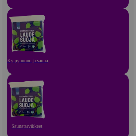
Kylpyhuone ja sauna
Saunatarvikkeet