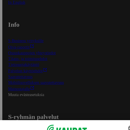
In English
Info
S-Business yrityksille
Oiva-raportit
Osuuskauppojen yhteystiedot
Tilaus- ja toimitusehdot
Tietosuojakäytäntö
Palvelun käyttöehdot
Saavutettavuus
Mobiilisovelluksen saavutettavuus
Mainostajalle
Muuta evästeasetuksia
S-ryhmän palvelut