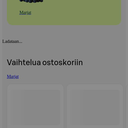
Marjat
Ladataan...
Vaihtelua ostoskoriin
Marjat
Ohita listaus