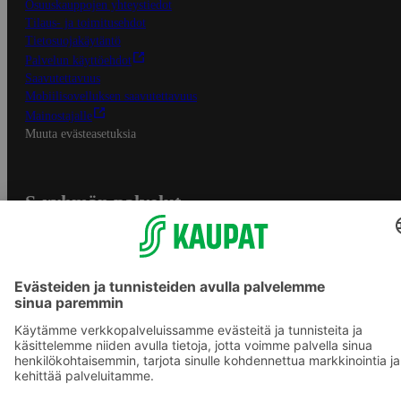
Osuuskauppojen yhteystiedot
Tilaus- ja toimitusehdot
Tietosuojakäytäntö
Palvelun käyttöehdot
Saavutettavuus
Mobiilisovelluksen saavutettavuus
Mainostajalle
Muuta evästeasetuksia
S-ryhmän palvelut
S-ryhmä
Asiakasomistajuus
Yhteishyvä Ruoka -sovellus
S-ostoslista -sovellus
Prisma.fi
Sokos.fi
S-Pankki
Yhteishyvä