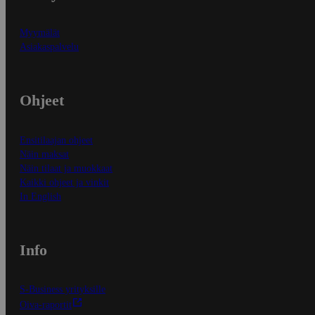
Myymälät
Asiakaspalvelu
Ohjeet
Ensitilaajan ohjeet
Näin maksat
Näin tilaat ja muokkaat
Kaikki ohjeet ja vinkit
In English
Info
S-Business yrityksille
Oiva-raportit