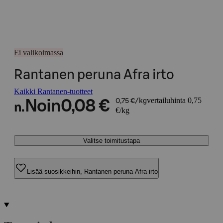
Ei valikoimassa
Rantanen peruna Afra irto
Kaikki Rantanen-tuotteet
vertailuhinta 0,75
Noin
0,08 €
0,75 €/kg
n.
€/kg
Valitse toimitustapa
Lisää suosikkeihin, Rantanen peruna Afra irto