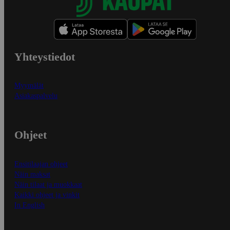
Yhteystiedot
Myymälät
Asiakaspalvelu
Ohjeet
Ensitilaajan ohjeet
Näin maksat
Näin tilaat ja muokkaat
Kaikki ohjeet ja vinkit
In English