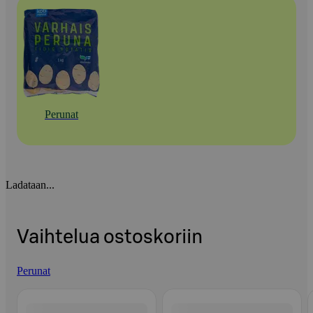
Perunat
Ladataan...
Vaihtelua ostoskoriin
Perunat
Ohita listaus