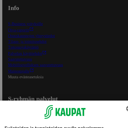
Info
S-Business yrityksille
Oiva-raportit
Osuuskauppojen yhteystiedot
Tilaus- ja toimitusehdot
Tietosuojakäytäntö
Palvelun käyttöehdot
Saavutettavuus
Mobiilisovelluksen saavutettavuus
Mainostajalle
Muuta evästeasetuksia
S-ryhmän palvelut
S-ryhmä
Asiakasomistajuus