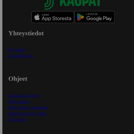
Yhteystiedot
Myymälät
Asiakaspalvelu
Ohjeet
Ensitilaajan ohjeet
Näin maksat
Näin tilaat ja muokkaat
Kaikki ohjeet ja vinkit
In English