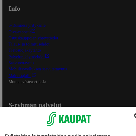
Info
S-Business yrityksille
Oiva-raportit
Osuuskauppojen yhteystiedot
Tilaus- ja toimitusehdot
Tietosuojakäytäntö
Palvelun käyttöehdot
Saavutettavuus
Mobiilisovelluksen saavutettavuus
Mainostajalle
Muuta evästeasetuksia
S-ryhmän palvelut
S-ryhmä
Asiakasomistajuus