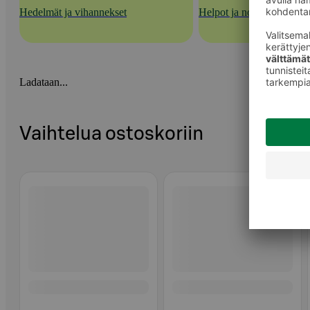
Hedelmät ja vihannekset
Helpot ja nopeat kasvisra
Ladataan...
Vaihtelua ostoskoriin
Ohita listaus