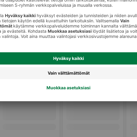
tkaisut
Pikkelöidyt ja hapatetut kasvikset