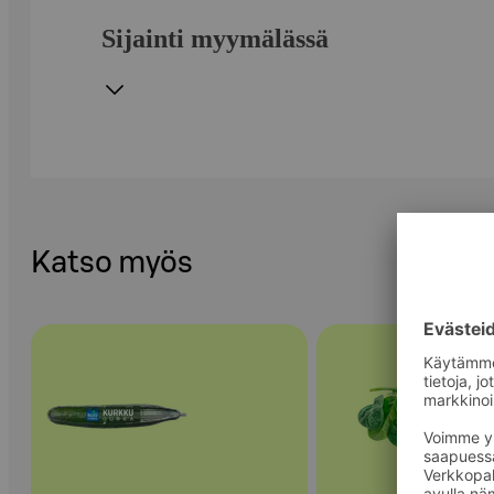
Sijainti myymälässä
Katso myös