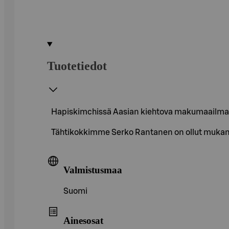
Tuotetiedot
Hapiskimchissä Aasian kiehtova makumaailma y
Tähtikokkimme Serko Rantanen on ollut muka
Valmistusmaa
Suomi
Ainesosat