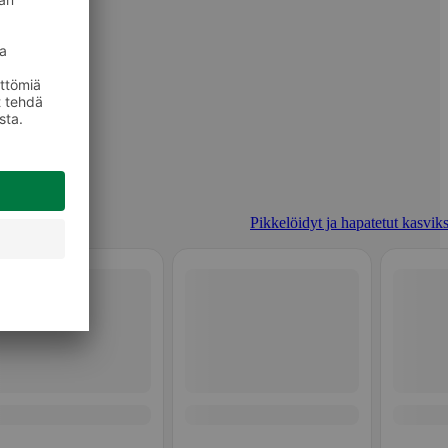
Pikkelöidyt ja hapatetut kasviks