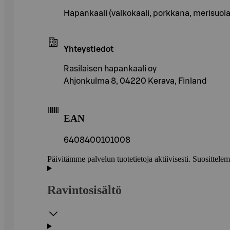
Hapankaali (valkokaali, porkkana, merisuola), k
Yhteystiedot
Rasilaisen hapankaali oy
Ahjonkulma 8, 04220 Kerava, Finland
EAN
6408400101008
Päivitämme palvelun tuotetietoja aktiivisesti. Suositte
Ravintosisältö