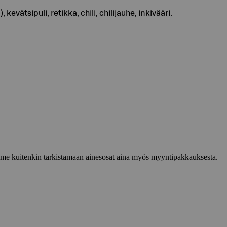
evätsipuli, retikka, chili, chilijauhe, inkivääri.
lemme kuitenkin tarkistamaan ainesosat aina myös myyntipakkauksesta.