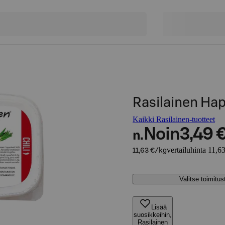
Rasilainen Ha
Kaikki Rasilainen-tuotteet
Noin
3,49 
n.
vertailuhinta 11,6
11,63 €/kg
Valitse toimitu
Lisää
suosikkeihin,
Rasilainen