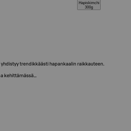
Hapiskimchi
300g
hdistyy trendikkäästi hapankaalin raikkauteen.
na kehittämässä…