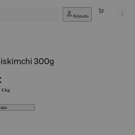
Kirjaudu
piskimchi 300g
€
3 €/kg
stapa