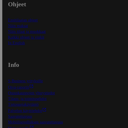
Ohjeet
Ensitilaajan ohjeet
Näin maksat
Näin tilaat ja muokkaat
Kaikki ohjeet ja vinkit
In English
Info
S-Business yrityksille
Oiva-raportit
Osuuskauppojen yhteystiedot
Tilaus- ja toimitusehdot
Tietosuojakäytäntö
Palvelun käyttöehdot
Saavutettavuus
Mobiilisovelluksen saavutettavuus