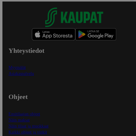
Yhteystiedot
Myymälät
Asiakaspalvelu
Ohjeet
Ensitilaajan ohjeet
Näin maksat
Näin tilaat ja muokkaat
Kaikki ohjeet ja vinkit