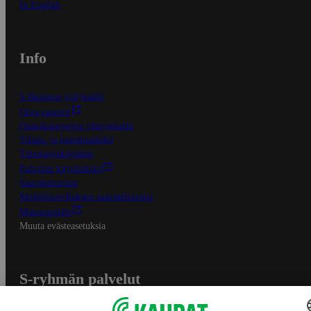
In English
Info
S-Business yrityksille
Oiva-raportit
Osuuskauppojen yhteystiedot
Tilaus- ja toimitusehdot
Tietosuojakäytäntö
Palvelun käyttöehdot
Saavutettavuus
Mobiilisovelluksen saavutettavuus
Mainostajalle
Muuta evästeasetuksia
S-ryhmän palvelut