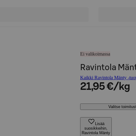
Ei valikoimassa
Ravintola Mänt
Kaikki Ravintola Mänty -tuot
21,95 €/kg
Valitse toimitu
Lisää
suosikkeihin,
Ravintola Mänty