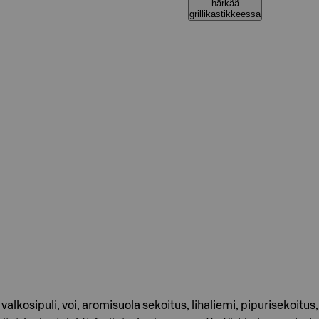
härkää
grillikastikkeessa
 valkosipuli, voi, aromisuola sekoitus, lihaliemi, pipurisekoitus,