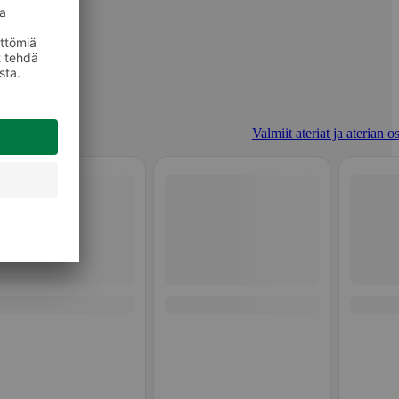
Valmiit ateriat ja aterian o