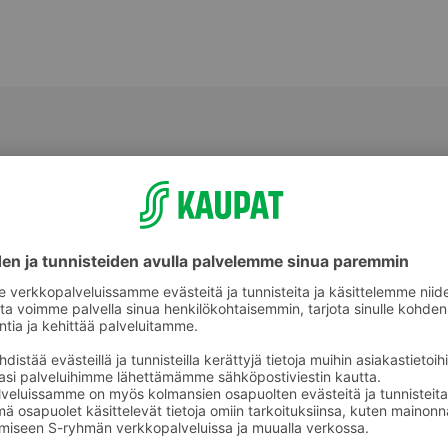
Valmiit ateriat ja aterian osat