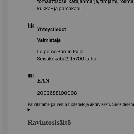
tomaattisose, katajanmarja, timjami, rosmari
kukka- ja parsakaali
Yhteystiedot
Valmistaja
Leipomo Samin Pulla
Seisakekatu 2, 15700 Lahti
EAN
2003688100008
Päivitämme palvelun tuotetietoja aktiivisesti. Suositte
Ravintosisältö