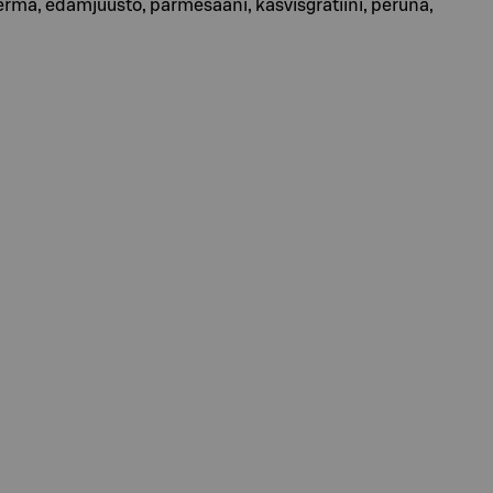
 kerma, edamjuusto, parmesaani, kasvisgratiini, peruna,