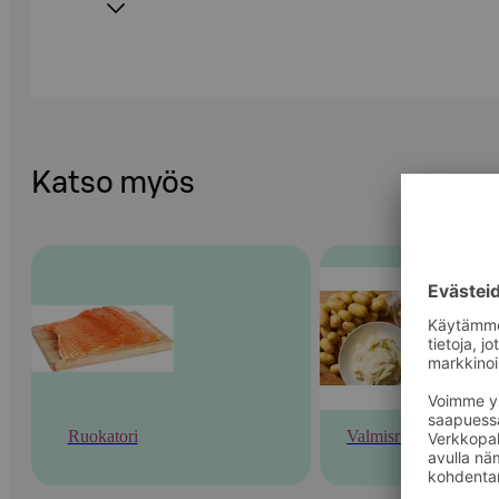
Katso myös
Ruokatori
Valmisruoka