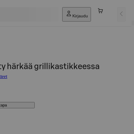
Kirjaudu
y härkää grillikastikkeessa
teet
stapa