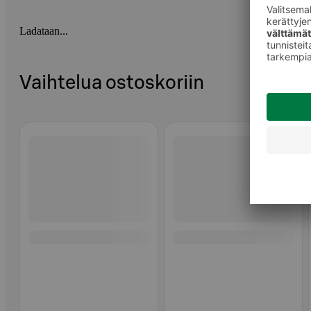
Ladataan...
Vaihtelua ostoskoriin
Ohita listaus