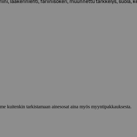
ini, laakerinlehti, fariinisokeri, muunnettu tärkkelys, suola,
lemme kuitenkin tarkistamaan ainesosat aina myös myyntipakkauksesta.