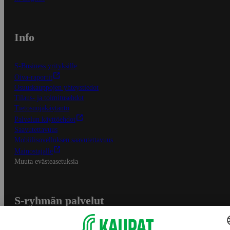
Info
S-Business yrityksille
Oiva-raportit
Osuuskauppojen yhteystiedot
Tilaus- ja toimitusehdot
Tietosuojakäytäntö
Palvelun käyttöehdot
Saavutettavuus
Mobiilisovelluksen saavutettavuus
Mainostajalle
Muuta evästeasetuksia
S-ryhmän palvelut