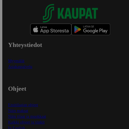
Yhteystiedot
Myymälät
Asiakaspalvelu
Ohjeet
Ensitilaajan ohjeet
Näin maksat
Näin tilaat ja muokkaat
Kaikki ohjeet ja vinkit
In English