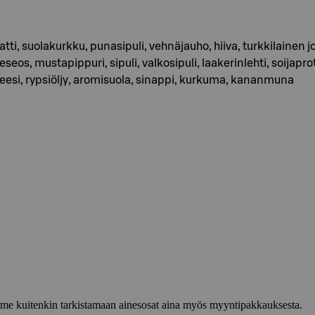
atti, suolakurkku, punasipuli, vehnäjauho, hiiva, turkkilainen j
eos, mustapippuri, sipuli, valkosipuli, laakerinlehti, soijaprot
esi, rypsiöljy, aromisuola, sinappi, kurkuma, kananmuna
lemme kuitenkin tarkistamaan ainesosat aina myös myyntipakkauksesta.