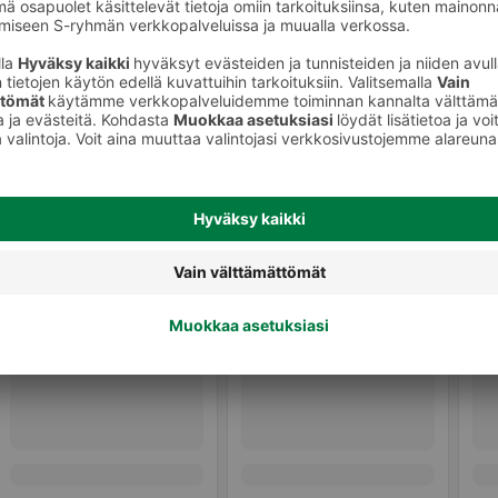
Muu tuore valmisruoka