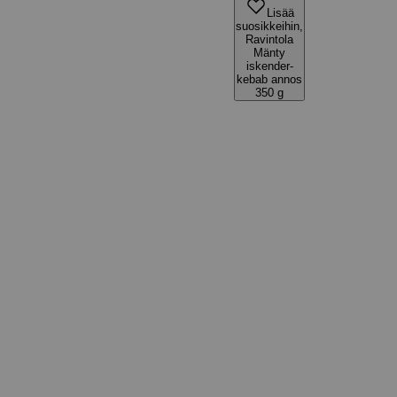
Lisää
suosikkeihin,
Ravintola
Mänty
iskender-
kebab annos
350 g