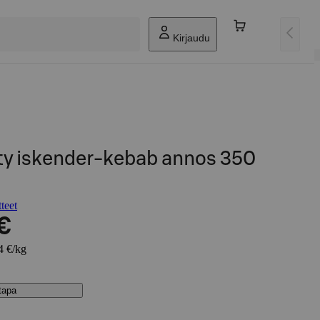
Kirjaudu
ty iskender-kebab annos 350
teet
€
4 €/kg
stapa