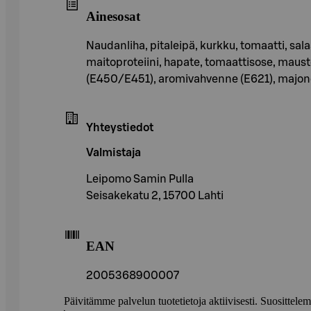
Ainesosat
Naudanliha, pitaleipä, kurkku, tomaatti, sala
maitoproteiini, hapate, tomaattisose, maustes
(E450/E451), aromivahvenne (E621), majone
Yhteystiedot
Valmistaja
Leipomo Samin Pulla
Seisakekatu 2, 15700 Lahti
EAN
2005368900007
Päivitämme palvelun tuotetietoja aktiivisesti. Suositte