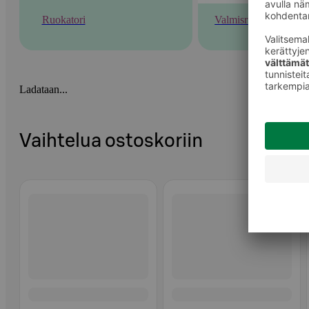
Ruokatori
Valmisruoka
Ladataan...
Vaihtelua ostoskoriin
Ohita listaus