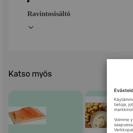
Ravintosisältö
Katso myös