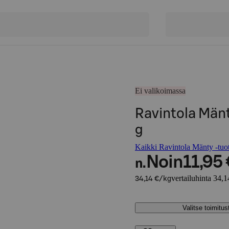
Ei valikoimassa
Ravintola Män
g
Kaikki Ravintola Mänty -tuot
Noin
11,95 
n.
vertailuhinta 34,1
34,14 €/kg
Valitse toimitu