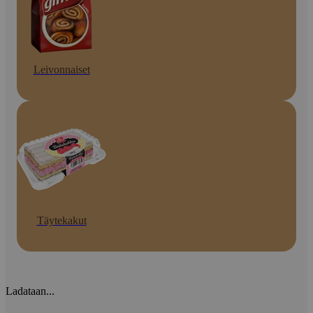
Leivonnaiset
Täytekakut
Ladataan...