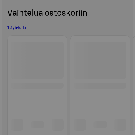
Vaihtelua ostoskoriin
Täytekakut
Ohita listaus