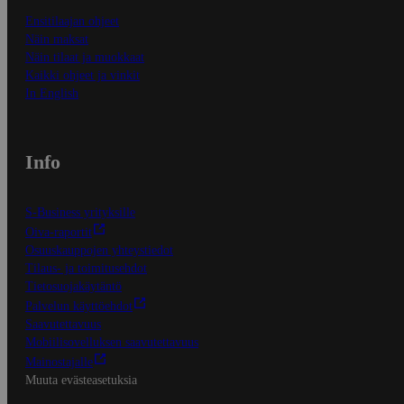
Ensitilaajan ohjeet
Näin maksat
Näin tilaat ja muokkaat
Kaikki ohjeet ja vinkit
In English
Info
S-Business yrityksille
Oiva-raportit
Osuuskauppojen yhteystiedot
Tilaus- ja toimitusehdot
Tietosuojakäytäntö
Palvelun käyttöehdot
Saavutettavuus
Mobiilisovelluksen saavutettavuus
Mainostajalle
Muuta evästeasetuksia