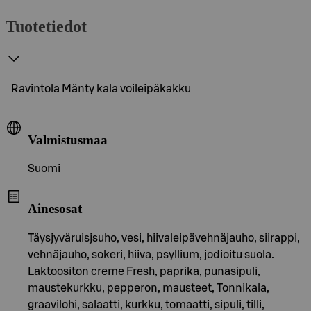
Tuotetiedot
Ravintola Mänty kala voileipäkakku
Valmistusmaa
Suomi
Ainesosat
Täysjyväruisjsuho, vesi, hiivaleipävehnäjauho, siirappi,
vehnäjauho, sokeri, hiiva, psyllium, jodioitu suola.
Laktoositon creme Fresh, paprika, punasipuli,
maustekurkku, pepperon, mausteet, Tonnikala,
graavilohi, salaatti, kurkku, tomaatti, sipuli, tilli,