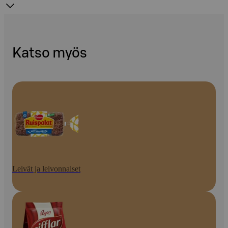
Katso myös
Leivät ja leivonnaiset