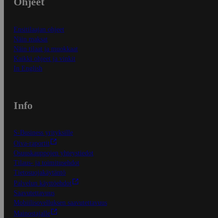
Ohjeet
Ensitilaajan ohjeet
Näin maksat
Näin tilaat ja muokkaat
Kaikki ohjeet ja vinkit
In English
Info
S-Business yrityksille
Oiva-raportit
Osuuskauppojen yhteystiedot
Tilaus- ja toimitusehdot
Tietosuojakäytäntö
Palvelun käyttöehdot
Saavutettavuus
Mobiilisovelluksen saavutettavuus
Mainostajalle