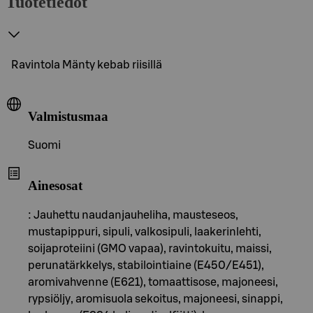
Tuotetiedot
Ravintola Mänty kebab riisillä
Valmistusmaa
Suomi
Ainesosat
: Jauhettu naudanjauheliha, mausteseos,
mustapippuri, sipuli, valkosipuli, laakerinlehti,
soijaproteiini (GMO vapaa), ravintokuitu, maissi,
perunatärkkelys, stabilointiaine (E450/E451),
aromivahvenne (E621), tomaattisose, majoneesi,
rypsiöljy, aromisuola sekoitus, majoneesi, sinappi,