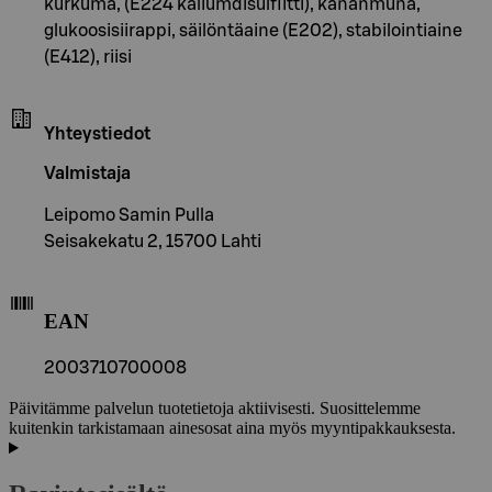
kurkuma, (E224 kaliumdisulfiitti), kananmuna,
glukoosisiirappi, säilöntäaine (E202), stabilointiaine
(E412), riisi
Yhteystiedot
Valmistaja
Leipomo Samin Pulla
Seisakekatu 2, 15700 Lahti
EAN
2003710700008
Päivitämme palvelun tuotetietoja aktiivisesti. Suosittelemme
kuitenkin tarkistamaan ainesosat aina myös myyntipakkauksesta.