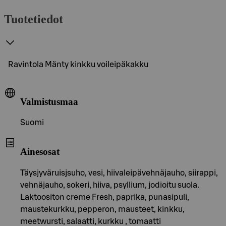
Tuotetiedot
Ravintola Mänty kinkku voileipäkakku
Valmistusmaa
Suomi
Ainesosat
Täysjyväruisjsuho, vesi, hiivaleipävehnäjauho, siirappi,
vehnäjauho, sokeri, hiiva, psyllium, jodioitu suola.
Laktoositon creme Fresh, paprika, punasipuli,
maustekurkku, pepperon, mausteet, kinkku,
meetwursti, salaatti, kurkku , tomaatti