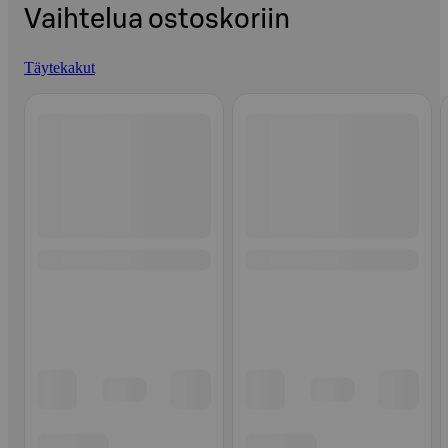
Vaihtelua ostoskoriin
Täytekakut
Ohita listaus