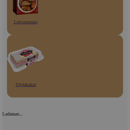
Leivonnaiset
Täytekakut
Ladataan...