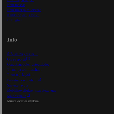
Näin maksat
Näin tilaat ja muokkaat
Kaikki ohjeet ja vinkit
In English
Info
S-Business yrityksille
Oiva-raportit
Osuuskauppojen yhteystiedot
Tilaus- ja toimitusehdot
Tietosuojakäytäntö
Palvelun käyttöehdot
Saavutettavuus
Mobiilisovelluksen saavutettavuus
Mainostajalle
Muuta evästeasetuksia