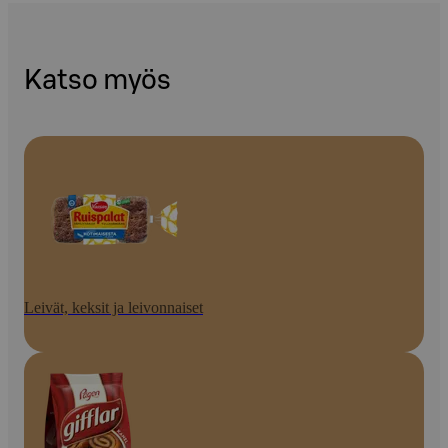
Katso myös
Leivät, keksit ja leivonnaiset