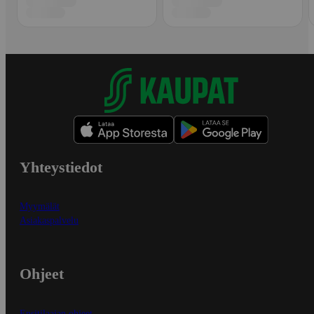
Yhteystiedot
Myymälät
Asiakaspalvelu
Ohjeet
Ensitilaajan ohjeet