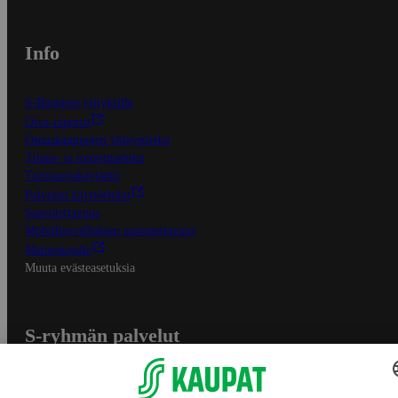
Info
S-Business yrityksille
Oiva-raportit
Osuuskauppojen yhteystiedot
Tilaus- ja toimitusehdot
Tietosuojakäytäntö
Palvelun käyttöehdot
Saavutettavuus
Mobiilisovelluksen saavutettavuus
Mainostajalle
Muuta evästeasetuksia
S-ryhmän palvelut
S-ryhmä