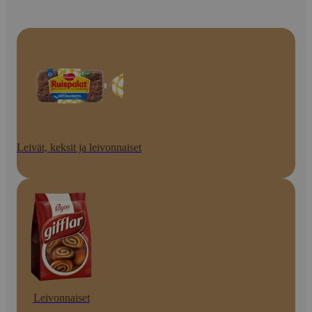
Leivät, keksit ja leivonnaiset
Leivonnaiset