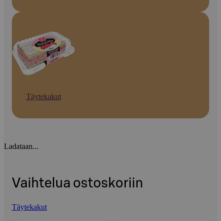
Täytekakut
Ladataan...
Vaihtelua ostoskoriin
Täytekakut
Ohita listaus