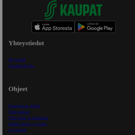
Yhteystiedot
Myymälät
Asiakaspalvelu
Ohjeet
Ensitilaajan ohjeet
Näin maksat
Näin tilaat ja muokkaat
Kaikki ohjeet ja vinkit
In English